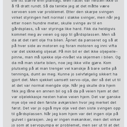
ble litt større enn planlagt. Men rattet var nesten ikke til
å få dratt rundt. Så da tenkte jeg at det måtte være
servoen som var problemet. Etter den skarpe svingen
virket styringen helt normal i slakke svinger, men når jeg
etter noen hundre meter, skulle svinge av til en
gårdsplass, så var styringa like hard. Fikk da heldigvis
kommet meg av veien og opp til gårdsplassen. Men så
da at det rant olje fra bilen. Åpnet da panseret og så at
på hver side av motoren og foran motoren og inni vifta
var det skikkelig oljesøl. På min bil er det ikke oljepeile-
pinne, man må sjekke olje-nivået via skjermen i bilen. Og
da må man starte bilen, noe jeg ikke ville gjøre. Kom
plutselig på at man trenger vel kanskje å bare sette på
tenninga, dumt av meg. Kunne jo selvfølgelig sikkert ha
gjort det. Men sjekket uansett servo-olja, der så det ut til
at det var normal mengde olje. Når jeg skulle dra hjem
fikk jeg låne en annen bil og så da på veien hjem at det
var oljelekkasje nesten halve veien hjem. Det var ganske
mye olje ved den første avkjørslen hvor jeg merket det
først. Det var jo også mye olje ved den siste svingen opp
til gårdsplassen. Når jeg kom hjem var det ingen olje på
gulvet i garasjen. Jeg er ingen mekaniker, men det virker
jo som at servopumpa er problemet, men ser ut til at det