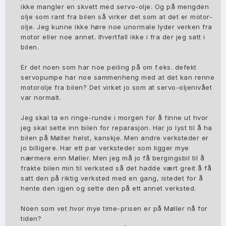
ikke mangler en skvett med servo-olje. Og på mengden
olje som rant fra bilen så virker det som at det er motor-
olje. Jeg kunne ikke høre noe unormale lyder verken fra
motor eller noe annet. Ihvertfall ikke i fra der jeg satt i
bilen.
Er det noen som har noe peiling på om f.eks. defekt
servopumpe har noe sammenheng med at det kan renne
motorolje fra bilen? Det virket jo som at servo-oljenivået
var normalt.
Jeg skal ta en ringe-runde i morgen for å finne ut hvor
jeg skal sette inn bilen for reparasjon. Har jo lyst til å ha
bilen på Møller helst, kanskje. Men andre verksteder er
jo billigere. Har ett par verksteder som ligger mye
nærmere enn Møller. Men jeg må jo få bergingsbil til å
frakte bilen min til verksted så det hadde vært greit å få
satt den på riktig verksted med en gang, istedet for å
hente den igjen og sette den på ett annet verksted.
Noen som vet hvor mye time-prisen er på Møller nå for
tiden?