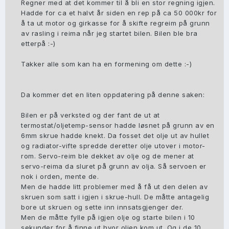
Regner med at det kommer til å bli en stor regning igjen.
Hadde for ca et halvt år siden en rep på ca 50 000kr for
å ta ut motor og girkasse for å skifte regreim på grunn
av rasling i reima når jeg startet bilen. Bilen ble bra
etterpå
:-)
Takker alle som kan ha en formening om dette
:-)
Da kommer det en liten oppdatering på denne saken:
Bilen er på verksted og der fant de ut at
termostat/oljetemp-sensor hadde løsnet på grunn av en
6mm skrue hadde knekt. Da fosset det olje ut av hullet
og radiator-vifte spredde deretter olje utover i motor-
rom. Servo-reim ble dekket av olje og de mener at
servo-reima da sluret på grunn av olja. Så servoen er
nok i orden, mente de.
Men de hadde litt problemer med å få ut den delen av
skruen som satt i igjen i skrue-hull. De måtte antagelig
bore ut skruen og sette inn innsatsgjenger der.
Men de måtte fylle på igjen olje og starte bilen i 10
sekunder for å finne ut hvor oljen kom ut. Og i de 10