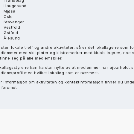
Trøndelag
Haugesund
Mjøsa
Oslo
Stavanger
Vestfold
Østfold
Ålesund
ruten lokale treff og andre aktiviteter, så er det lokallagene som f
dlemmer med skiltplater og klistremerker med klubb-logoen, noe 
finne seg på alle medlemsbiler.
kallagsstyrene kan ha stor nytte av at medlemmer har ajourholdt s
dlemsprofil med hvilket lokallag som er nærmest.
r informasjon om aktiviteten og kontaktinformasjon finner du unde
 forumet.