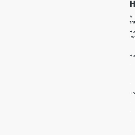
H
Al
fr
Ho
lo
Ho
· 
· 
· 
Ho
· 
· 
·
·