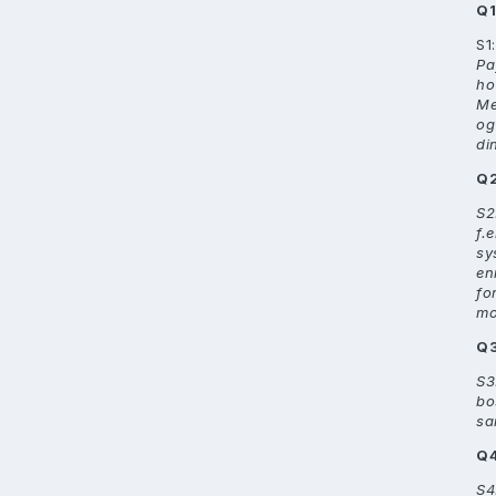
Q1
S1
Pa
ho
Me
og
di
Q
S2
f.
sy
en
fo
mo
Q
S3
bo
sa
Q
S4