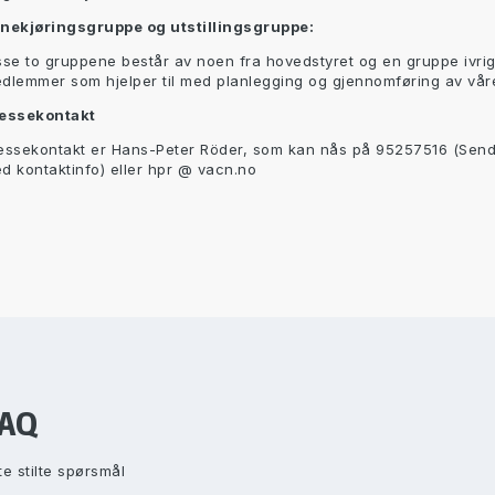
nekjøringsgruppe og utstillingsgruppe:
sse to gruppene består av noen fra hovedstyret og en gruppe ivrig
dlemmer som hjelper til med planlegging og gjennomføring av våre
essekontakt
essekontakt er Hans-Peter Röder, som kan nås på 95257516 (Sen
d kontaktinfo) eller hpr @ vacn.no
AQ
te stilte spørsmål