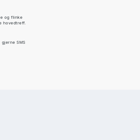
e og flinke
 hovedtreff.
d gjerne SMS