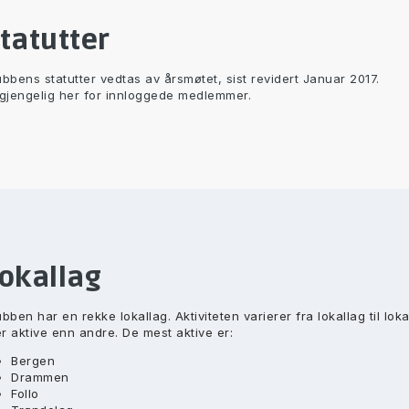
tatutter
ubbens statutter vedtas av årsmøtet, sist revidert Januar 2017.
lgjengelig her for innloggede medlemmer.
okallag
ubben har en rekke lokallag. Aktiviteten varierer fra lokallag til lok
r aktive enn andre. De mest aktive er:
Bergen
Drammen
Follo