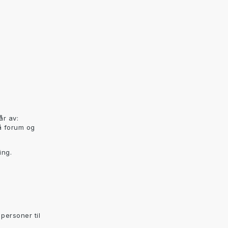
år av:
å forum og
ing.
personer til