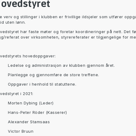
ovedstyret
le verv og stillinger i klubben er frivillige ildsjeler som utfører op
itid uten lønn.
vedstyret har faste møter og foretar koordineringer på nett. Det f
gg/referat over virksomheten, styrereferater er tilgjengelige for 
vedstyrets hovedoppgaver:
Ledelse og administrasjon av klubben gjennom året.
Planlegge og gjennomføre de store treffene.
Oppgaver i henhold til statuttene.
vedstyret i 2021:
Morten Dybing (Leder)
Hans-Peter Röder (Kasserer)
 Alexander Stamsaas
 Victor Bruun