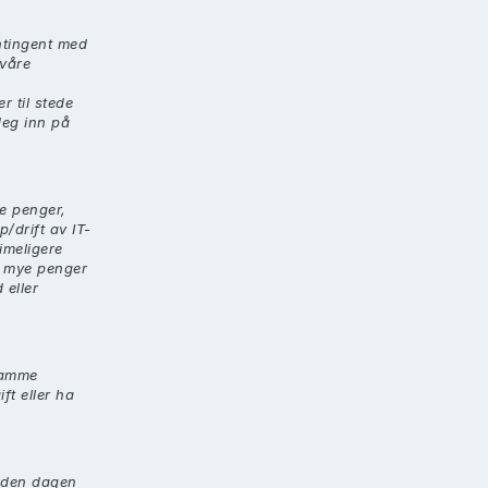
ntingent med
 våre
r til stede
deg inn på
e penger,
/drift av IT-
imeligere
nn mye penger
 eller
samme
t eller ha
a den dagen