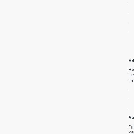
· 
· 
· 
· 
Ad
Ho
Tr
Te
· 
· 
· 
Va
Eg
va