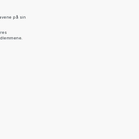
pgavene på sin
øres
medlemmene.