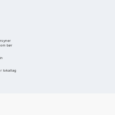
orsyner
som bør
in
r lokallag