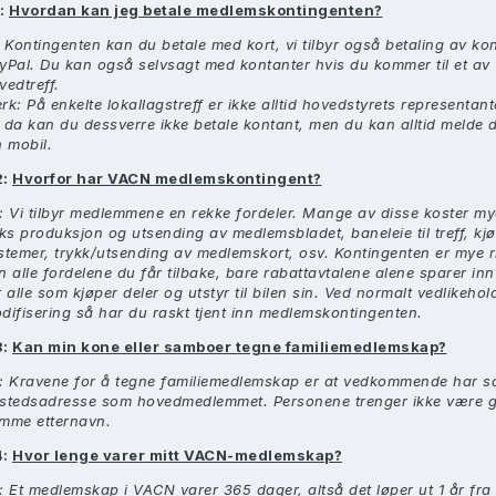
:
Hvordan kan jeg betale medlemskontingenten?
:
Kontingenten kan du betale med kort, vi tilbyr også betaling av ko
yPal. Du kan også selvsagt med kontanter hvis du kommer til et av
vedtreff.
rk: På enkelte lokallagstreff er ikke alltid hovedstyrets representante
 da kan du dessverre ikke betale kontant, men du kan alltid melde 
n mobil.
2:
Hvorfor har VACN medlemskontingent?
: Vi tilbyr medlemmene en rekke fordeler. Mange av disse koster my
eks produksjon og utsending av medlemsbladet, baneleie til treff, kjøp
stemer, trykk/utsending av medlemskort, osv. Kontingenten er mye r
n alle fordelene du får tilbake, bare rabattavtalene alene sparer i
r alle som kjøper deler og utstyr til bilen sin. Ved normalt vedlikehold
difisering så har du raskt tjent inn medlemskontingenten.
3:
Kan min kone eller samboer tegne familiemedlemskap?
: Kravene for å tegne familiemedlemskap er at vedkommende har 
stedsadresse som hovedmedlemmet. Personene trenger ikke være gif
mme etternavn.
4:
Hvor lenge varer mitt VACN-medlemskap?
: Et medlemskap i VACN varer 365 dager, altså det løper ut 1 år fr