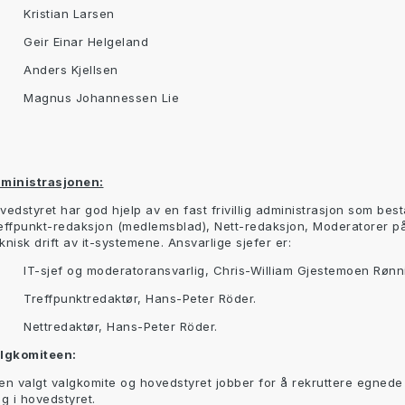
Kristian Larsen
Geir Einar Helgeland
Anders Kjellsen
Magnus Johannessen Lie
ministrasjonen:
vedstyret har god hjelp av en fast frivillig administrasjon som best
effpunkt-redaksjon (medlemsblad), Nett-redaksjon, Moderatorer p
knisk drift av it-systemene. Ansvarlige sjefer er:
IT-sjef og moderatoransvarlig, Chris-William Gjestemoen Rønn
Treffpunktredaktør, Hans-Peter Röder.
Nettredaktør, Hans-Peter Röder.
lgkomiteen:
en valgt valgkomite og hovedstyret jobber for å rekruttere egnede 
lg i hovedstyret.