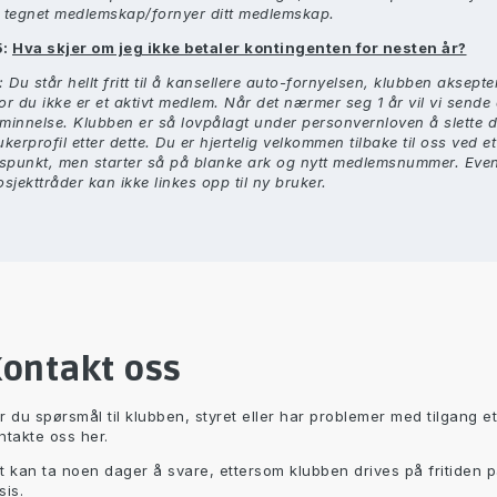
 tegnet medlemskap/fornyer ditt medlemskap.
5:
Hva skjer om jeg ikke betaler kontingenten for nesten år?
: Du står hellt fritt til å kansellere auto-fornyelsen, klubben aksepter
or du ikke er et aktivt medlem. Når det nærmer seg 1 år vil vi sende
minnelse. Klubben er så lovpålagt under personvernloven å slette d
ukerprofil etter dette. Du er hjertelig velkommen tilbake til oss ved e
dspunkt, men starter så på blanke ark og nytt medlemsnummer. Even
osjekttråder kan ikke linkes opp til ny bruker.
ontakt oss
r du spørsmål til klubben, styret eller har problemer med tilgang e
ntakte oss her.
t kan ta noen dager å svare, ettersom klubben drives på fritiden på 
sis.