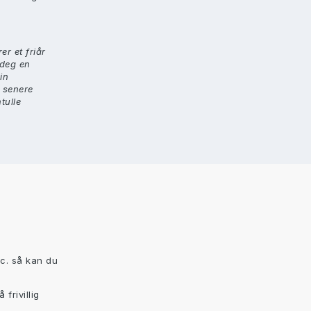
er et friår
 deg en
in
t senere
tulle
tc. så kan du
frivillig