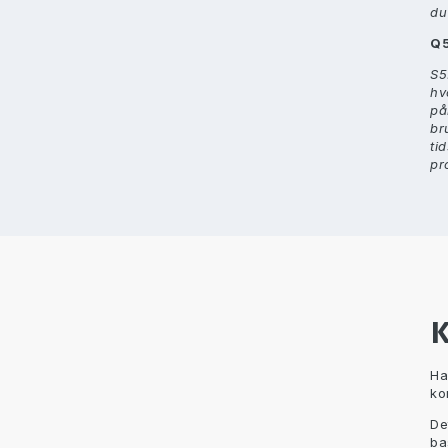
du
Q
S5
hv
på
br
ti
pr
K
Ha
ko
De
ba