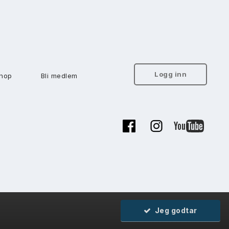
Logg inn
hop
Bli medlem
Jeg godtar