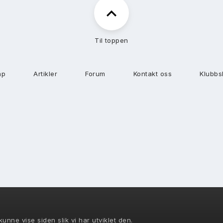
Til toppen
ap
Artikler
Forum
Kontakt oss
Klubbs
unne vise siden slik vi har utviklet den.