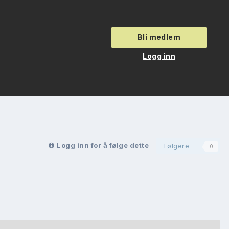
Bli medlem
Logg inn
Logg inn for å følge dette
Følgere
0