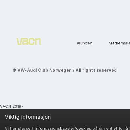
Klubben
Medlemsk
© VW-Audi Club Norwegen / All rights reserved
VACN 2018-
Powered by Invision Community
Viktig informasjon
Vi har plassert
informasjonskapsler/cookies
på din enhet for å k