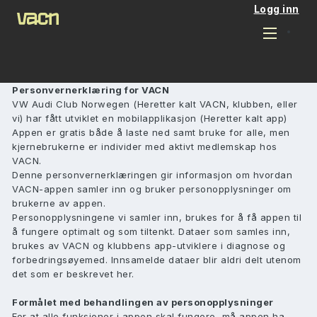
Logg inn
Personvernerklæring for VACN
VW Audi Club Norwegen (Heretter kalt VACN, klubben, eller
vi) har fått utviklet en mobilapplikasjon (Heretter kalt app)
Appen er gratis både å laste ned samt bruke for alle, men
kjernebrukerne er individer med aktivt medlemskap hos
VACN.
Denne personvernerklæringen gir informasjon om hvordan
VACN-appen samler inn og bruker personopplysninger om
brukerne av appen.
Personopplysningene vi samler inn, brukes for å få appen til
å fungere optimalt og som tiltenkt. Dataer som samles inn,
brukes av VACN og klubbens app-utviklere i diagnose og
forbedringsøyemed. Innsamelde dataer blir aldri delt utenom
det som er beskrevet her.
Formålet med behandlingen av personopplysninger
For at alle funksjoner i appen skal fungere, må appen ha