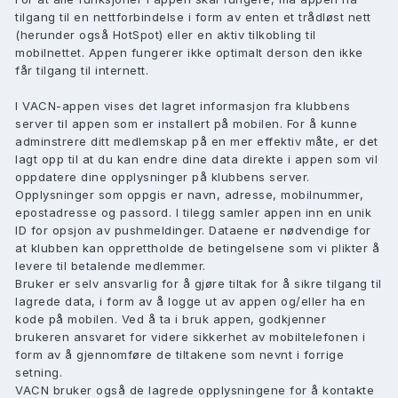
tilgang til en nettforbindelse i form av enten et trådløst nett
(herunder også HotSpot) eller en aktiv tilkobling til
mobilnettet. Appen fungerer ikke optimalt derson den ikke
får tilgang til internett.
I VACN-appen vises det lagret informasjon fra klubbens
server til appen som er installert på mobilen. For å kunne
adminstrere ditt medlemskap på en mer effektiv måte, er det
lagt opp til at du kan endre dine data direkte i appen som vil
oppdatere dine opplysninger på klubbens server.
Opplysninger som oppgis er navn, adresse, mobilnummer,
epostadresse og passord. I tilegg samler appen inn en unik
ID for opsjon av pushmeldinger. Dataene er nødvendige for
at klubben kan opprettholde de betingelsene som vi plikter å
levere til betalende medlemmer.
Bruker er selv ansvarlig for å gjøre tiltak for å sikre tilgang til
lagrede data, i form av å logge ut av appen og/eller ha en
kode på mobilen. Ved å ta i bruk appen, godkjenner
brukeren ansvaret for videre sikkerhet av mobiltelefonen i
form av å gjennomføre de tiltakene som nevnt i forrige
setning.
VACN bruker også de lagrede opplysningene for å kontakte