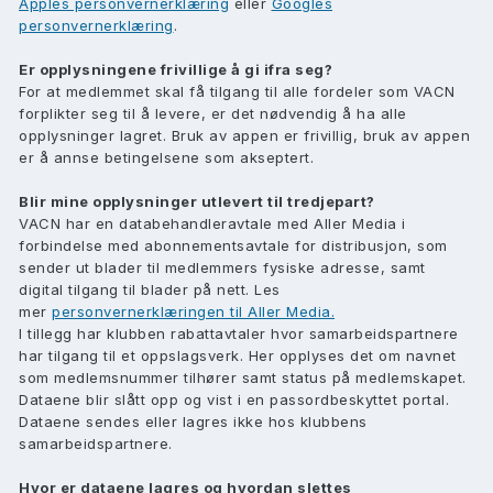
Apples personvernerklæring
eller
Googles
personvernerklæring
.
Er opplysningene frivillige å gi ifra seg?
For at medlemmet skal få tilgang til alle fordeler som VACN
forplikter seg til å levere, er det nødvendig å ha alle
opplysninger lagret. Bruk av appen er frivillig, bruk av appen
er å annse betingelsene som akseptert.
Blir mine opplysninger utlevert til tredjepart?
VACN har en databehandleravtale med Aller Media i
forbindelse med abonnementsavtale for distribusjon, som
sender ut blader til medlemmers fysiske adresse, samt
digital tilgang til blader på nett. Les
mer
personvernerklæringen til Aller Media.
I tillegg har klubben rabattavtaler hvor samarbeidspartnere
har tilgang til et oppslagsverk. Her opplyses det om navnet
som medlemsnummer tilhører samt status på medlemskapet.
Dataene blir slått opp og vist i en passordbeskyttet portal.
Dataene sendes eller lagres ikke hos klubbens
samarbeidspartnere.
Hvor er dataene lagres og hvordan slettes