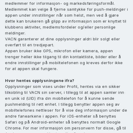
medlemmer for informasjon- og markedsføringsformål.
Medlemmet kan velge å fjerne samtykke for push-meldinger i
appen under innstillinger når som helst, men ved å gjøre
dette kan brukeren gå glipp av informasjon som er knyttet til
klubbens aktiviter, medlemsfordeler og/eller personlige
meldinger.
VACN garanterer at dine opplysninger aldri blir solgt eller
overført til en tredjepart.
Appen bruker ikke GPS, mikrofon eller kamera, appen
trenger heller ikke tilgang til din kontaktliste, bilder eller å
endre innstillinger på mobiltelefonen og kreves derfor ikke
for at appen skal fungere.
Hvor hentes opplysningene ifra?
Opplysninger som vises under Profil, hentes via en sikker
tilkobling til VACN sin server, i tillegg til at appen samler inn
en unik id (UID) ifra din mobltelefon for å kunne sende
pushmelding til rett enhet. I tillegg benytter appen seg av
mobiltelefones nettleser for å vise deg informasjon under de
andre fanearkene i appen. For iOS-enheter så benyttes
Safari og på Android-enheter så benyttes normalt Google
Chrome. For mer informasjon om personvern for disse, gå til