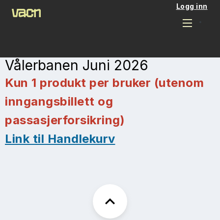
Logg inn
Vålerbanen Juni 2026
Kun 1 produkt per bruker (utenom
inngangsbillett og
passasjerforsikring)
Link til Handlekurv