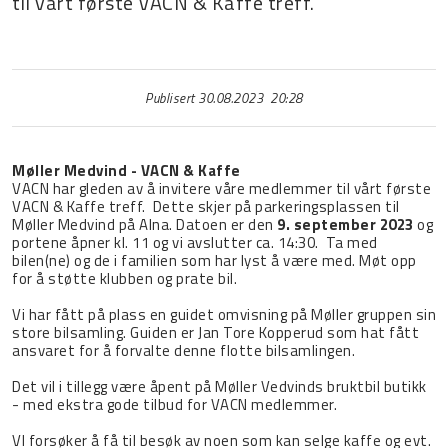
til vårt første VACN & Kaffe treff.
Publisert 30.08.2023 20:28
Møller Medvind - VACN & Kaffe
VACN har gleden av å invitere våre medlemmer til vårt første
VACN & Kaffe treff. Dette skjer på parkeringsplassen til
Møller Medvind på Alna. Datoen er den
9. september 2023
og
portene åpner kl. 11 og vi avslutter ca. 14:30. Ta med
bilen(ne) og de i familien som har lyst å være med. Møt opp
for å støtte klubben og prate bil.
Vi har fått på plass en guidet omvisning på Møller gruppen sin
store bilsamling. Guiden er Jan Tore Kopperud som hat fått
ansvaret for å forvalte denne flotte bilsamlingen.
Det vil i tillegg være åpent på Møller Vedvinds bruktbil butikk
- med ekstra gode tilbud for VACN medlemmer.
VI forsøker å få til besøk av noen som kan selge kaffe og evt.