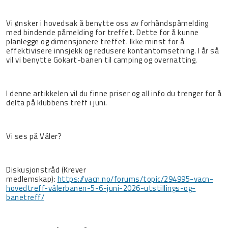
Vi ønsker i hovedsak å benytte oss av forhåndspåmelding
med bindende påmelding for treffet. Dette for å kunne
planlegge og dimensjonere treffet. Ikke minst for å
effektivisere innsjekk og redusere kontantomsetning.
I år så
vil vi benytte Gokart-banen til camping og overnatting.
I denne artikkelen vil du finne priser og all info du trenger for å
delta på klubbens treff i juni.
Vi ses på Våler?
Diskusjonstråd (Krever
medlemskap):
https://vacn.no/forums/topic/294995-vacn-
hovedtreff-vålerbanen-5-6-juni-2026-utstillings-og-
banetreff/