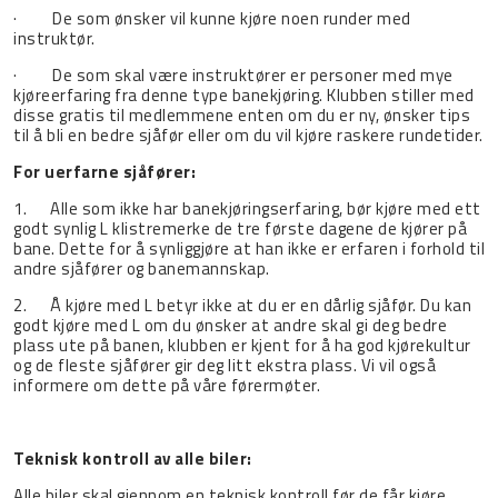
· De som ønsker vil kunne kjøre noen runder med
instruktør.
· De som skal være instruktører er personer med mye
kjøreerfaring fra denne type banekjøring. Klubben stiller med
disse gratis til medlemmene enten om du er ny, ønsker tips
til å bli en bedre sjåfør eller om du vil kjøre raskere rundetider.
For uerfarne sjåfører:
1. Alle som ikke har banekjøringserfaring, bør kjøre med ett
godt synlig L klistremerke de tre første dagene de kjører på
bane. Dette for å synliggjøre at han ikke er erfaren i forhold til
andre sjåfører og banemannskap.
2. Å kjøre med L betyr ikke at du er en dårlig sjåfør. Du kan
godt kjøre med L om du ønsker at andre skal gi deg bedre
plass ute på banen, klubben er kjent for å ha god kjørekultur
og de fleste sjåfører gir deg litt ekstra plass. Vi vil også
informere om dette på våre førermøter.
Teknisk kontroll av alle biler:
Alle biler skal gjennom en teknisk kontroll før de får kjøre.