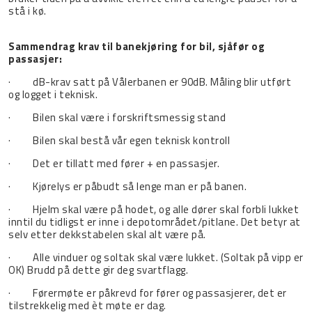
stå i kø.
Sammendrag krav til banekjøring for bil, sjåfør og
passasjer:
· dB-krav satt på Vålerbanen er 90dB. Måling blir utført
og logget i teknisk.
· Bilen skal være i forskriftsmessig stand
· Bilen skal bestå vår egen teknisk kontroll
· Det er tillatt med fører + en passasjer.
· Kjørelys er påbudt så lenge man er på banen.
· Hjelm skal være på hodet, og alle dører skal forbli lukket
inntil du tidligst er inne i depotområdet/pitlane. Det betyr at
selv etter dekkstabelen skal alt være på.
· Alle vinduer og soltak skal være lukket. (Soltak på vipp er
OK) Brudd på dette gir deg svartflagg.
· Førermøte er påkrevd for fører og passasjerer, det er
tilstrekkelig med èt møte er dag.