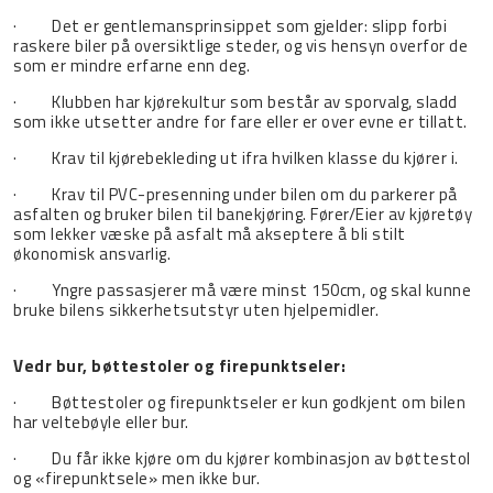
· Det er gentlemansprinsippet som gjelder: slipp forbi
raskere biler på oversiktlige steder, og vis hensyn overfor de
som er mindre erfarne enn deg.
· Klubben har kjørekultur som består av sporvalg, sladd
som ikke utsetter andre for fare eller er over evne er tillatt.
· Krav til kjørebekleding ut ifra hvilken klasse du kjører i.
· Krav til PVC-presenning under bilen om du parkerer på
asfalten og bruker bilen til banekjøring. Fører/Eier av kjøretøy
som lekker væske på asfalt må akseptere å bli stilt
økonomisk ansvarlig.
· Yngre passasjerer må være minst 150cm, og skal kunne
bruke bilens sikkerhetsutstyr uten hjelpemidler.
Vedr bur, bøttestoler og firepunktseler:
· Bøttestoler og firepunktseler er kun godkjent om bilen
har veltebøyle eller bur.
· Du får ikke kjøre om du kjører kombinasjon av bøttestol
og «firepunktsele» men ikke bur.