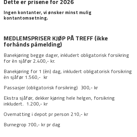
Dette er prisene for 2026
Ingen kontanter, vi ønsker minst mulig
kontantomsetning.
MEDLEMSPRISER KJØP PÅ TREFF (ikke
forhånds påmelding)
Banekjøring begge dager, inkludert obligatorisk forsikring
for èn sjåfør 2.400,- kr.
Banekjøring for 1 (èn) dag, inkludert obligatorisk forsikring
èn sjåfør 1.560,-
kr
Passasjer (obligatorisk forsikring)
300,- kr
Ekstra sjåfør, dekker kjøring hele helgen, forsikring
inkludert.
1.200,- kr
Overnatting i depot pr person 210,- kr
Burnegrop 700,- kr pr dag