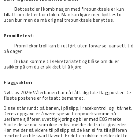
· Bøttestoler i kombinasjon med firepunktsele er kun
tillatt om det er bur i bilen. Man kan kjøre med bøttestol
uten bur, men da må original trepunktsele benyttes.
Promilletest:
· Promillekontroll kan bli utført uten forvarsel uansett tid
på dagen.
· Du kan komme til sekretariatet og blåse om du er
usikker på om du er skikket til å kjøre.
Flaggvakter:
Nytt av 2026: Vålerbanen har nå fått digitale flaggposter. De
fleste postene er fortsatt bemannet.
Disse står rundt på banen, i påslipp, i racekontroll og i tårnet.
Deres oppgave er å være spesielt oppmerksomme på
uerfarne sjåfører, uvettig kjøring og biler med E85 merke.
Skulle de se noe som ikke er bra melder de fra til løpsleder.
Han melder så videre til påslipp så de kan si fra til sjåføren
hvorfor han ble svartflagget. Er det en ulykke melder dette