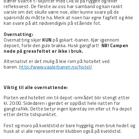
bærer svarte t-skjorter med CREW på ryggen og/eller
refleksvest. De fleste av oss har samband og kan raskt
varsle om det skulle være noe, eller kunne svare på de
spørsmål du måtte ha. Merk at noen har egne fagfelt og ikke
kan svare på alt nødvendigvis på stående fot.
Overnatting:
Overnatting skjer
KUN
på gokart-banen. Kjør igjennom
depoet, forbi den gule brakka. Husk gangfart!
NB! Campen
nede på gressfeltet er ikke i bruk.
Alternativt er det mulig å leie rom på hotellet ved
banen.
http://www.vaalerbanen.no/hotel/
Viktig til alle overnattende:
Porten ved hotellet inn til depot-området blir stengt etter
kl. 20:00. Sidedøren i gjerdet er opplåst hele natten for
gangtrafikk. Dette betyr ingen kjøretøy inn eller ut fra depot
etter dette tidspunktet.
Fest og moro på kveldstid er bare hyggelig, men bruk hodet og
husk at vi alle representerer klubben også på kveldstid.