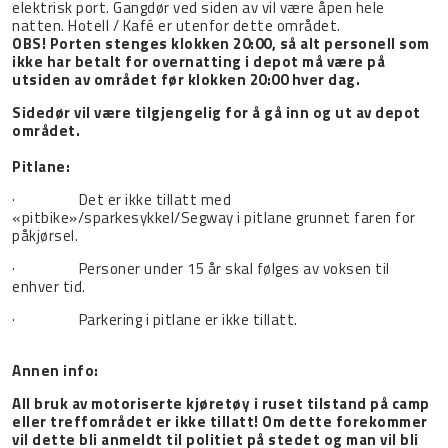
elektrisk port. Gangdør ved siden av vil være åpen hele
natten. Hotell / Kafé er utenfor dette området.
OBS! Porten stenges klokken 20:00, så alt personell som
ikke har betalt for overnatting i depot må være på
utsiden av området før klokken 20:00 hver dag.
Sidedør vil være tilgjengelig for å gå inn og ut av depot
området.
Pitlane:
· Det er ikke tillatt med
«pitbike»/sparkesykkel/Segway i pitlane grunnet faren for
påkjørsel.
· Personer under 15 år skal følges av voksen til
enhver tid.
· Parkering i pitlane er ikke tillatt.
Annen info:
All bruk av motoriserte kjøretøy i ruset tilstand på camp
eller treffområdet er ikke tillatt! Om dette forekommer
vil dette bli anmeldt til politiet på stedet og man vil bli