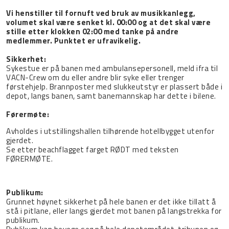
Vi henstiller til fornuft ved bruk av musikkanlegg,
volumet skal være senket kl. 00:00 og at det skal være
stille etter klokken 02:00 med tanke på andre
medlemmer. Punktet er ufravikelig.
Sikkerhet:
Sykestue er på banen med ambulansepersonell, meld ifra til
VACN-Crew om du eller andre blir syke eller trenger
førstehjelp. Brannposter med slukkeutstyr er plassert både i
depot, langs banen, samt banemannskap har dette i bilene.
Førermøte:
Avholdes i utstillingshallen tilhørende hotellbygget utenfor
gjerdet.
Se etter beachflagget farget RØDT med teksten
FØRERMØTE.
Publikum:
Grunnet høynet sikkerhet på hele banen er det ikke tillatt å
stå i pitlane, eller langs gjerdet mot banen på langstrekka for
publikum.