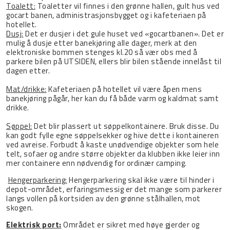
Toalett:
Toaletter vil finnes i den grønne hallen, gult hus ved
gocart banen, administrasjonsbygget og i kafeteriaen på
hotellet.
Dusj:
Det er dusjer i det gule huset ved «gocartbanen». Det er
mulig å dusje etter banekjøring alle dager, merk at den
elektroniske bommen stenges kl.20 så vær obs med å
parkere bilen på UTSIDEN, ellers blir bilen stående innelåst til
dagen etter.
Mat/drikke:
Kafeteriaen på hotellet vil være åpen mens
banekjøring pågår, her kan du få både varm og kaldmat samt
drikke.
Søppel:
Det blir plassert ut søppelkontainere. Bruk disse. Du
kan godt fylle egne søppelsekker og hive dette i kontaineren
ved avreise. Forbudt å kaste unødvendige objekter som hele
telt, sofaer og andre større objekter da klubben ikke leier inn
mer containere enn nødvendig for ordinær camping.
Hengerparkering:
Hengerparkering skal ikke være til hinder i
depot-området, erfaringsmessig er det mange som parkerer
langs vollen på kortsiden av den grønne stålhallen, mot
skogen.
Elektrisk port:
Området er sikret med høye gjerder og