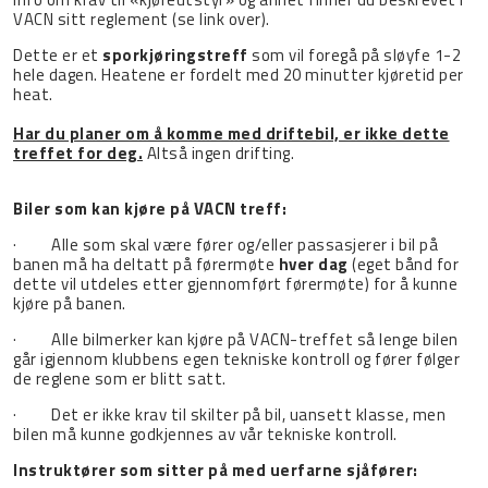
VACN sitt reglement (se link over).
Dette er et
sporkjøringstreff
som vil foregå på sløyfe 1-2
hele dagen. Heatene er fordelt med 20 minutter kjøretid per
heat.
Har du planer om å komme med driftebil, er ikke dette
treffet for deg.
Altså ingen drifting.
Biler som kan kjøre på VACN treff:
· Alle som skal være fører og/eller passasjerer i bil på
banen må ha deltatt på førermøte
hver dag
(eget bånd for
dette vil utdeles etter gjennomført førermøte) for å kunne
kjøre på banen.
· Alle bilmerker kan kjøre på VACN-treffet så lenge bilen
går igjennom klubbens egen tekniske kontroll og fører følger
de reglene som er blitt satt.
· Det er ikke krav til skilter på bil, uansett klasse, men
bilen må kunne godkjennes av vår tekniske kontroll.
Instruktører som sitter på med uerfarne sjåfører: