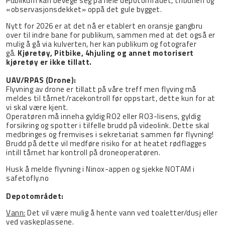
Publikum kan bevege seg på hele depotområdet, tribunen og
«observasjonsdekket» oppå det gule bygget.
Nytt for 2026 er at det nå er etablert en oransje gangbru
over til indre bane for publikum, sammen med at det også er
mulig å gå via kulverten, her kan publikum og fotografer
gå.
Kjøretøy, Pitbike, 4hjuling og annet motorisert
kjøretøy er ikke tillatt.
UAV/RPAS (Drone):
Flyvning av drone er tillatt på våre treff men flyving må
meldes til tårnet/racekontroll før oppstart, dette kun for at
vi skal være kjent.
Operatøren må inneha gyldig RO2 eller RO3-lisens, gyldig
forsikring og spotter i tilfelle brudd på videolink. Dette skal
medbringes og fremvises i sekretariat sammen før flyvning!
Brudd på dette vil medføre risiko for at heatet rødflagges
intill tårnet har kontroll på droneoperatøren.
Husk å melde flyvning i Ninox-appen og sjekke NOTAM i
safetofly.no
Depotområdet:
Vann:
Det vil være mulig å hente vann ved toaletter/dusj eller
ved vaskeplassene.