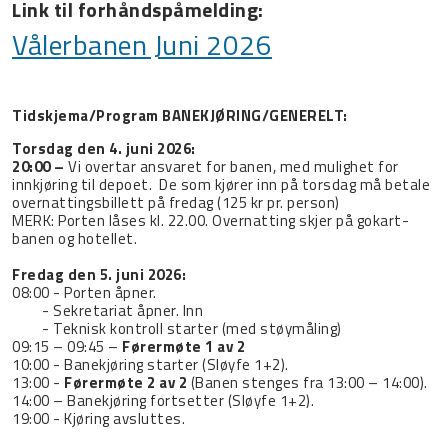
Link til forhåndspåmelding:
Vålerbanen Juni 2026
Tidskjema/Program BANEKJØRING/GENERELT:
Torsdag den 4. juni 2026:
20:00 –
Vi overtar ansvaret for banen, med mulighet for
innkjøring til depoet.
De som kjører inn på torsdag må betale
overnattingsbillett på fredag (125 kr pr. person)
MERK: Porten låses kl. 22.00. Overnatting skjer på gokart-
banen og hotellet.
Fredag den 5. juni 2026:
08:00 - Porten åpner.
- Sekretariat åpner. Inn
- Teknisk kontroll starter (med støymåling)
09:15 – 09:45 –
Førermøte 1 av 2
10:00 - Banekjøring starter (Sløyfe 1+2).
13:00 -
Førermøte 2 av 2
(Banen stenges fra 13:00 – 14:00).
14:00 – Banekjøring fortsetter (Sløyfe 1+2).
19:00 - Kjøring avsluttes.