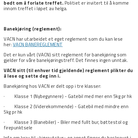
bedt om å forlate treffet.
Politiet er invitert til å komme
innom treffet i løpet av helga.
Banekjøring (reglement):
VACN har utarbeidet et eget reglement som du kan lese
her:
VACN BANEREGLEMENT
Det er kun vårt (VACN) sitt reglement for banekjøring som
gjelder for våre banekjøringstreff. Det finnes ingen unntak.
VACN sitt (til enhver tid gjeldende) reglement plikter du
å lese og sette deg inn i.
Banekjøring hos VACN er delt opp i tre klasser:
· Klasse 1 (Nybegynnere) - Gatebil med mer enn 5kg pr hk
· Klasse 2 (Viderekommende) - Gatebil med mindre enn
5kg pr hk
· Klasse 3 (Banebiler) - Biler med fullt bur, bøttestol og
firepunktsele
Info om krav til «kjøreutstyr» og annet finner du beskrevet i