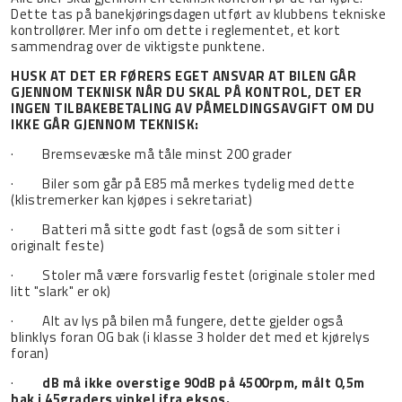
Dette tas på banekjøringsdagen utført av klubbens tekniske
kontrollører. Mer info om dette i reglementet, et kort
sammendrag over de viktigste punktene.
HUSK AT DET ER FØRERS EGET ANSVAR AT BILEN GÅR
GJENNOM TEKNISK NÅR DU SKAL PÅ KONTROL, DET ER
INGEN TILBAKEBETALING AV PÅMELDINGSAVGIFT OM DU
IKKE GÅR GJENNOM TEKNISK:
· Bremsevæske må tåle minst 200 grader
· Biler som går på E85 må merkes tydelig med dette
(klistremerker kan kjøpes i sekretariat)
· Batteri må sitte godt fast (også de som sitter i
originalt feste)
· Stoler må være forsvarlig festet (originale stoler med
litt "slark" er ok)
· Alt av lys på bilen må fungere, dette gjelder også
blinklys foran OG bak (i klasse 3 holder det med et kjørelys
foran)
·
dB må ikke overstige 90dB på 4500rpm, målt 0,5m
bak i 45graders vinkel ifra eksos.