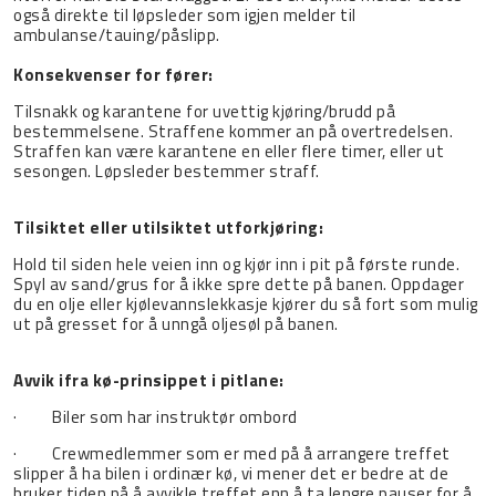
også direkte til løpsleder som igjen melder til
ambulanse/tauing/påslipp.
Konsekvenser for fører:
Tilsnakk og karantene for uvettig kjøring/brudd på
bestemmelsene. Straffene kommer an på overtredelsen.
Straffen kan være karantene en eller flere timer, eller ut
sesongen. Løpsleder bestemmer straff.
Tilsiktet eller utilsiktet utforkjøring:
Hold til siden hele veien inn og kjør inn i pit på første runde.
Spyl av sand/grus for å ikke spre dette på banen. Oppdager
du en olje eller kjølevannslekkasje kjører du så fort som mulig
ut på gresset for å unngå oljesøl på banen.
Avvik ifra kø-prinsippet i pitlane:
· Biler som har instruktør ombord
· Crewmedlemmer som er med på å arrangere treffet
slipper å ha bilen i ordinær kø, vi mener det er bedre at de
bruker tiden på å avvikle treffet enn å ta lengre pauser for å