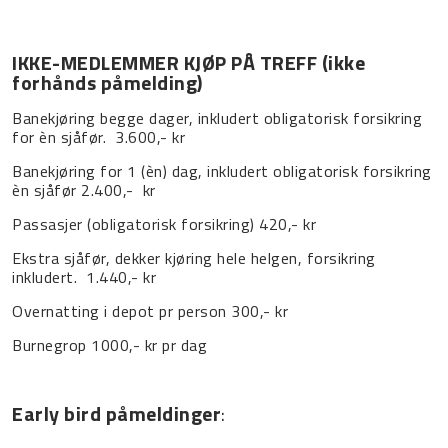
IKKE-MEDLEMMER KJØP PÅ TREFF (ikke
forhånds påmelding)
Banekjøring begge dager, inkludert obligatorisk forsikring
for èn sjåfør.
3.600,- kr
Banekjøring for 1 (èn) dag, inkludert obligatorisk forsikring
èn sjåfør 2.400,-
kr
Passasjer (obligatorisk forsikring) 420,- kr
Ekstra sjåfør, dekker kjøring hele helgen, forsikring
inkludert.
1.440,- kr
Overnatting i depot pr person 300,- kr
Burnegrop 1000,- kr pr dag
Early bird påmeldinger
: