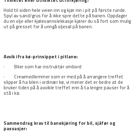
Tilsiktet eller utilsiktet utforkjøring:
Hold til siden hele veien inn og kjør inn i pit på første runde.
Spyl av sand/grus for å ikke spre dette på banen. Oppdager
du en olje eller kjølevannslekkasje kjører du så fort som mulig
ut på gresset for å unngå oljesøl på banen.
Avvik ifra kø-prinsippet i pitlane:
· Biler som har instruktør ombord
· Crewmedlemmer som er med på å arrangere treffet
slipper å ha bilen i ordinær kø, vi mener det er bedre at de
bruker tiden på å avvikle treffet enn å ta lengre pauser for å
stå i kø.
Sammendrag krav til banekjøring for bil, sjåfør og
passasjer: