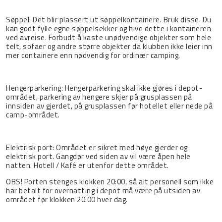
Søppel: Det blir plassert ut søppelkontainere. Bruk disse. Du
kan godt fylle egne søppelsekker og hive dette i kontaineren
ved avreise. Forbudt å kaste unødvendige objekter som hele
telt, sofaer og andre større objekter da klubben ikke leier inn
mer containere enn nødvendig for ordinær camping.
Hengerparkering: Hengerparkering skal ikke gjøres i depot-
området, parkering av hengere skjer på grusplassen på
innsiden av gjerdet, på grusplassen før hotellet eller nede på
camp-området.
Elektrisk port: Området er sikret med høye gjerder og
elektrisk port. Gangdør ved siden av vil være åpen hele
natten. Hotell / Kafé er utenfor dette området.
OBS! Porten stenges klokken 20:00, så alt personell som ikke
har betalt for overnatting i depot må være på utsiden av
området før klokken 20:00 hver dag.