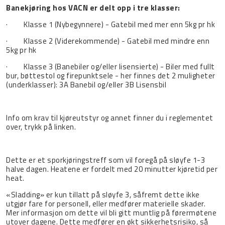
Banekjøring hos VACN er delt opp i tre klasser:
· Klasse 1 (Nybegynnere) - Gatebil med mer enn 5kg pr hk
· Klasse 2 (Viderekommende) - Gatebil med mindre enn
5kg pr hk
· Klasse 3 (Banebiler og/eller lisensierte) - Biler med fullt
bur, bøttestol og firepunktsele - her finnes det 2 muligheter
(underklasser): 3A Banebil og/eller 3B Lisensbil
Info om krav til kjøreutstyr og annet finner du i reglementet
over, trykk på linken.
Dette er et sporkjøringstreff som vil foregå på sløyfe 1-3
halve dagen. Heatene er fordelt med 20 minutter kjøretid per
heat.
«Sladding» er kun tillatt på sløyfe 3, såfremt dette ikke
utgjør fare for personell, eller medfører materielle skader.
Mer informasjon om dette vil bli gitt muntlig på førermøtene
utover dagene. Dette medfører en økt sikkerhetsrisiko, så