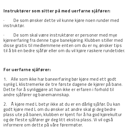
Instruktører som sitter på med uerfarne sjåfører:
· De som ønsker dette vil kunne kjøre noen runder med
instruktør.
· De som skal være instruktører er personer med mye
kjøreerfaring fra denne type banekjøring. Klubben stiller med
disse gratis til medlemmene enten om du er ny, ønsker tips
til å bli en bedre sjåfør eller om du vil kjøre raskere rundetider.
For uerfarne sjåfører:
1. Alle som ikke har baneerfaring bør kjøre med ett godt
synlig L klistremerke de tre første dagene de kjører på bane.
Dette for å synliggjøre at han ikke er erfaren i forhold til
andre sjåfører og banemannskap.
2. Å kjøre med L betyr ikke at du er en dårlig sjåfør. Du kan
godt kjøre med L om du ønsker at andre skal gi deg bedre
plass ute på banen, klubben er kjent for å ha god kjørekultur
og de fleste sjåfører gir deg litt ekstra plass. Vi vil også
informere om dette på våre førermøter.