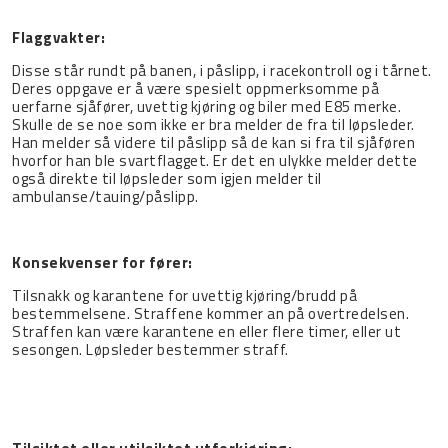
Flaggvakter:
Disse står rundt på banen, i påslipp, i racekontroll og i tårnet.
Deres oppgave er å være spesielt oppmerksomme på
uerfarne sjåfører, uvettig kjøring og biler med E85 merke.
Skulle de se noe som ikke er bra melder de fra til løpsleder.
Han melder så videre til påslipp så de kan si fra til sjåføren
hvorfor han ble svartflagget. Er det en ulykke melder dette
også direkte til løpsleder som igjen melder til
ambulanse/tauing/påslipp.
Konsekvenser for fører:
Tilsnakk og karantene for uvettig kjøring/brudd på
bestemmelsene. Straffene kommer an på overtredelsen.
Straffen kan være karantene en eller flere timer, eller ut
sesongen. Løpsleder bestemmer straff.