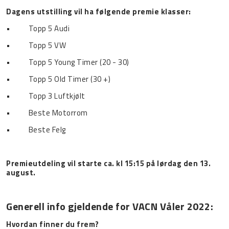
Dagens utstilling vil ha følgende premie klasser:
•
Topp 5 Audi
•
Topp 5 VW
•
Topp 5 Young Timer (20 - 30)
•
Topp 5 Old Timer (30 +)
•
Topp 3 Luftkjølt
•
Beste Motorrom
•
Beste Felg
Premieutdeling vil starte ca. kl 15:15 på lørdag den 13.
august.
Generell info gjeldende for VACN Våler 2022:
Hvordan finner du frem?