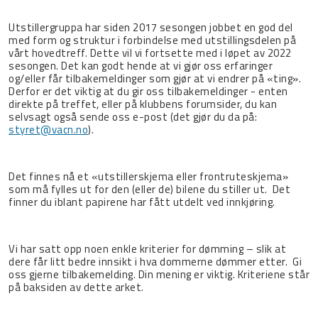
Utstillergruppa har siden 2017 sesongen jobbet en god del
med form og struktur i forbindelse med utstillingsdelen på
vårt hovedtreff. Dette vil vi fortsette med i løpet av 2022
sesongen. Det kan godt hende at vi gjør oss erfaringer
og/eller får tilbakemeldinger som gjør at vi endrer på «ting».
Derfor er det viktig at du gir oss tilbakemeldinger - enten
direkte på treffet, eller på klubbens forumsider, du kan
selvsagt også sende oss e-post (det gjør du da på:
styret@vacn.no
).
Det finnes nå et «utstillerskjema eller frontruteskjema»
som må fylles ut for den (eller de) bilene du stiller ut.
Det
finner du iblant papirene har fått utdelt ved innkjøring.
Vi har satt opp noen enkle kriterier for dømming – slik at
dere får litt bedre innsikt i hva dommerne dømmer etter.
Gi
oss gjerne tilbakemelding. Din mening er viktig. Kriteriene står
på baksiden av dette arket.