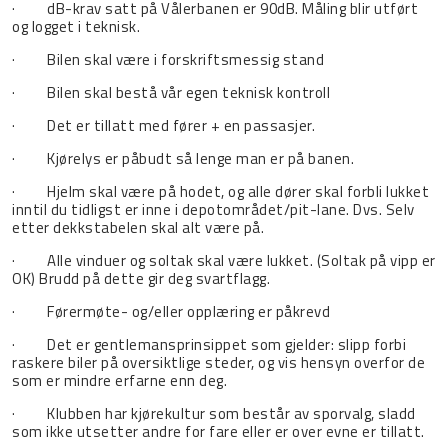
· dB-krav satt på Vålerbanen er 90dB. Måling blir utført
og logget i teknisk.
· Bilen skal være i forskriftsmessig stand
· Bilen skal bestå vår egen teknisk kontroll
· Det er tillatt med fører + en passasjer.
· Kjørelys er påbudt så lenge man er på banen.
· Hjelm skal være på hodet, og alle dører skal forbli lukket
inntil du tidligst er inne i depotområdet/pit-lane. Dvs. Selv
etter dekkstabelen skal alt være på.
· Alle vinduer og soltak skal være lukket. (Soltak på vipp er
OK) Brudd på dette gir deg svartflagg.
· Førermøte- og/eller opplæring er påkrevd
· Det er gentlemansprinsippet som gjelder: slipp forbi
raskere biler på oversiktlige steder, og vis hensyn overfor de
som er mindre erfarne enn deg.
· Klubben har kjørekultur som består av sporvalg, sladd
som ikke utsetter andre for fare eller er over evne er tillatt.