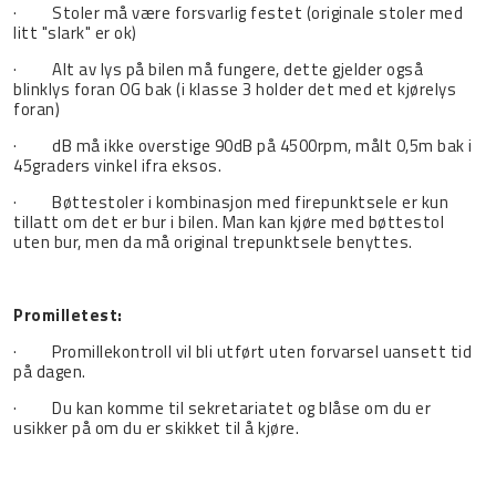
· Stoler må være forsvarlig festet (originale stoler med
litt "slark" er ok)
· Alt av lys på bilen må fungere, dette gjelder også
blinklys foran OG bak (i klasse 3 holder det med et kjørelys
foran)
· dB må ikke overstige 90dB på 4500rpm, målt 0,5m bak i
45graders vinkel ifra eksos.
· Bøttestoler i kombinasjon med firepunktsele er kun
tillatt om det er bur i bilen. Man kan kjøre med bøttestol
uten bur, men da må original trepunktsele benyttes.
Promilletest:
· Promillekontroll vil bli utført uten forvarsel uansett tid
på dagen.
· Du kan komme til sekretariatet og blåse om du er
usikker på om du er skikket til å kjøre.