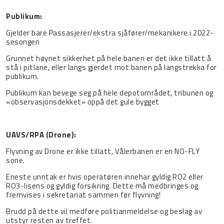
Publikum:
Gjelder bare Passasjerer/ekstra sjåfører/mekanikere i 2022-
sesongen
Grunnet høynet sikkerhet på hele banen er det ikke tillatt å
stå i pitlane, eller langs gjerdet mot banen på langstrekka for
publikum.
Publikum kan bevege seg på hele depotområdet, tribunen og
«observasjonsdekket» oppå det gule bygget
UAVS/RPA (Drone):
Flyvning av Drone er ikke tillatt, Vålerbanen er en NO-FLY
sone.
Eneste unntak er hvis operatøren innehar gyldig RO2 eller
RO3-lisens og gyldig forsikring. Dette må medbringes og
fremvises i sekretariat sammen før flyvning!
Brudd på dette vil medføre politianmeldelse og beslag av
utstyr resten av treffet.