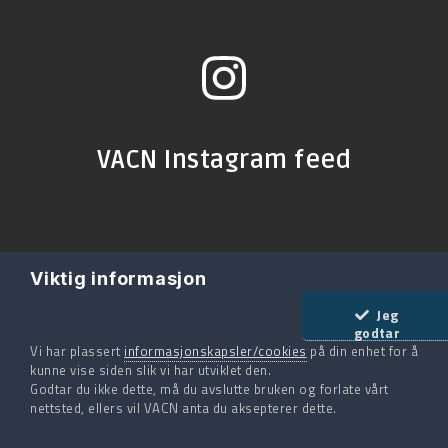
VACN Instagram feed
Viktig informasjon
Jeg
godtar
Vi har plassert
informasjonskapsler/cookies
på din enhet for å
kunne vise siden slik vi har utviklet den.
Til toppen
Godtar du ikke dette, må du avslutte bruken og forlate vårt
nettsted, ellers vil VACN anta du aksepterer dette.
Bli medlem