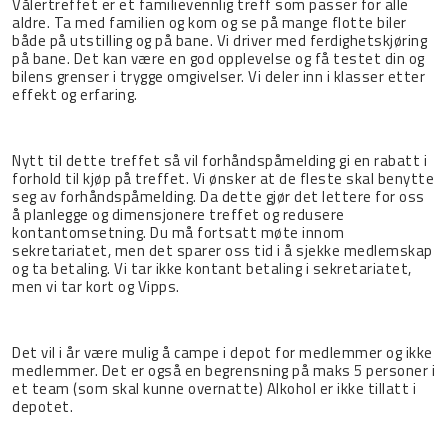
Vålertreffet er et familievennlig treff som passer for alle
aldre. Ta med familien og kom og se på mange flotte biler
både på utstilling og på bane. Vi driver med ferdighetskjøring
på bane. Det kan være en god opplevelse og få testet din og
bilens grenser i trygge omgivelser. Vi deler inn i klasser etter
effekt og erfaring.
Nytt til dette treffet så vil forhåndspåmelding gi en rabatt i
forhold til kjøp på treffet. Vi ønsker at de fleste skal benytte
seg av forhåndspåmelding. Da dette gjør det lettere for oss
å planlegge og dimensjonere treffet og redusere
kontantomsetning. Du må fortsatt møte innom
sekretariatet, men det sparer oss tid i å sjekke medlemskap
og ta betaling. Vi tar ikke kontant betaling i sekretariatet,
men vi tar kort og Vipps.
Det vil i år være mulig å campe i depot for medlemmer og ikke
medlemmer. Det er også en begrensning på maks 5 personer i
et team (som skal kunne overnatte) Alkohol er ikke tillatt i
depotet.