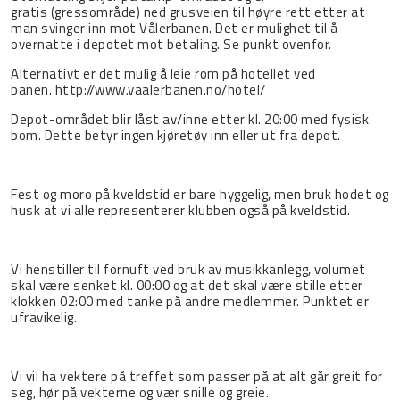
gratis (gressområde) ned grusveien til høyre rett etter at
man svinger inn mot Vålerbanen. Det er mulighet til å
overnatte i depotet mot betaling. Se punkt ovenfor.
Alternativt er det mulig å leie rom på hotellet ved
banen. http://www.vaalerbanen.no/hotel/
Depot-området blir låst av/inne etter kl. 20:00 med fysisk
bom. Dette betyr ingen kjøretøy inn eller ut fra depot.
Fest og moro på kveldstid er bare hyggelig, men bruk hodet og
husk at vi alle representerer klubben også på kveldstid.
Vi henstiller til fornuft ved bruk av musikkanlegg, volumet
skal være senket kl. 00:00 og at det skal være stille etter
klokken 02:00 med tanke på andre medlemmer. Punktet er
ufravikelig.
Vi vil ha vektere på treffet som passer på at alt går greit for
seg, hør på vekterne og vær snille og greie.