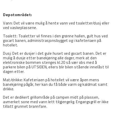
Depotområdet:
Vann: Det vil være mulig å hente vann ved toaletter/dusj eller
ved vaskeplassene.
Toalett: Toaletter vil finnes i den grønne hallen, gult hus ved
gocart banen, administrasjonsbygget og i kafeteriaen på
hotellet.
Dusj: Det er dusjer i det gule huset ved gocart banen. Det er
mulig å dusje etter banekjøring alle dager, merk at den
elektroniske bommen stenges kl.20 så vær obs med å
parkere bilen på UTSIDEN, ellers blir bilen stående innelåst til
dagen etter.
Mat/drikke: Kafeteriaen på hotellet vil være åpen mens
banekjøring pågår, her kan du få både varm og kaldmat samt
drikke.
Det er dedikert grillområde på campen midt på plassen,
avmerket sone med vann lett tilgjengelig. Engangsgrill er ikke
tillatt grunnet brannfare.