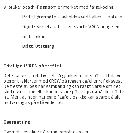
Vi bruker beach-flagg som er merket med fargekoding:
· Rødt: Førermøte – avholdes ved hallen til hotellet
· Grønt: Sekretariat – den svarte VACN hengeren
· Gult: Teknisk
· Blått: Utstilling
Frivillige i VACN på treffet:
Det skal være relativt lett å gjenkjenne oss på treff da vi
bærer t-skjorter med CREW på ryggen og/eller refleksvest.
De fleste av oss har samband og kan raskt varsle om det
skulle være noe eller kunne svare på de spørsmål du måtte
ha. Merk at noen har egne fagfelt og ikke kan svare på alt
nødvendigvis på stående fot.
Overnatting:
Overnatting skjer på camp-området og er