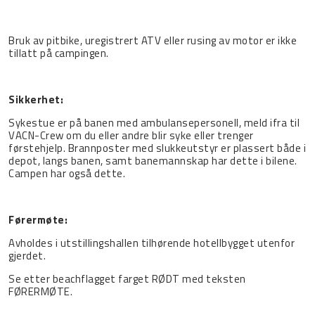
Bruk av pitbike, uregistrert ATV eller rusing av motor er ikke
tillatt på campingen.
Sikkerhet:
Sykestue er på banen med ambulansepersonell, meld ifra til
VACN-Crew om du eller andre blir syke eller trenger
førstehjelp. Brannposter med slukkeutstyr er plassert både i
depot, langs banen, samt banemannskap har dette i bilene.
Campen har også dette.
Førermøte:
Avholdes i utstillingshallen tilhørende hotellbygget utenfor
gjerdet.
Se etter beachflagget farget RØDT med teksten
FØRERMØTE.