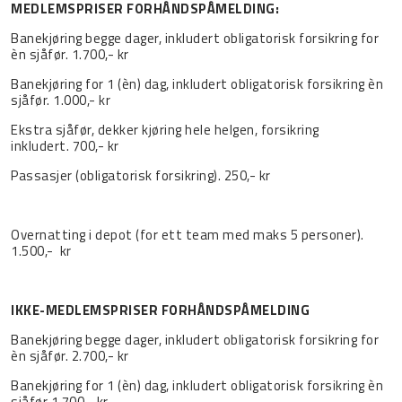
MEDLEMSPRISER FORHÅNDSPÅMELDING:
Banekjøring begge dager, inkludert obligatorisk forsikring for
èn sjåfør. 1.700,-
kr
Banekjøring for 1 (èn) dag, inkludert obligatorisk forsikring èn
sjåfør. 1.000,- kr
Ekstra sjåfør, dekker kjøring hele helgen, forsikring
inkludert.
700,-
kr
Passasjer (obligatorisk forsikring). 250,- kr
Overnatting i depot (for ett team med maks 5 personer).
1.500,-
kr
IKKE-MEDLEMSPRISER FORHÅNDSPÅMELDING
Banekjøring begge dager, inkludert obligatorisk forsikring for
èn sjåfør.
2.700,- kr
Banekjøring for 1 (èn) dag, inkludert obligatorisk forsikring èn
sjåfør 1.700,- kr