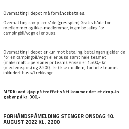
Overnatting i depot må forhåndsbetales.
Overnatting camp-område (gressplen) Gratis både for
medlemmer og ikke-medlemmer, ingen betaling for
campingbil/vogn eller buss.
Overnatting i depot er kun mot betaling, betalingen gjelder da
for en campingbil/vogn eller buss samt hele teamet
(maksimalt 5 personer pr team). Prisen er 1.500,- kr
(medlemspris) og 2.500,- kr (ikke medlem) for hele teamet
inkludert buss/trekkvogn.
MERK: ved kjøp på treffet så tilkommer det et drop-in
gebyr på kr. 300,-
FORHÅNDSPÅMELDING STENGER ONSDAG 10.
AUGUST 2022 KL. 2200