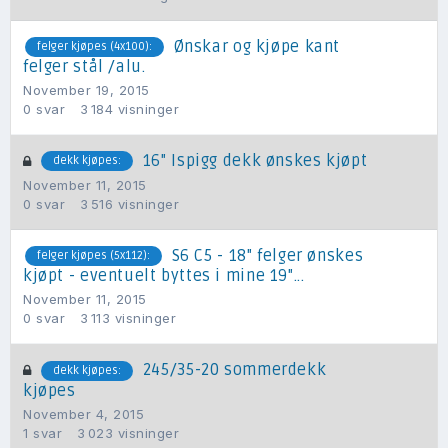
Ønskar og kjøpe kant
felger kjøpes (4x100):
felger stål /alu.
November 19, 2015
0
svar
3 184
visninger
16" Ispigg dekk ønskes kjøpt
dekk kjøpes:
November 11, 2015
0
svar
3 516
visninger
S6 C5 - 18" felger ønskes
felger kjøpes (5x112):
kjøpt - eventuelt byttes i mine 19"...
November 11, 2015
0
svar
3 113
visninger
245/35-20 sommerdekk
dekk kjøpes:
kjøpes
November 4, 2015
1
svar
3 023
visninger