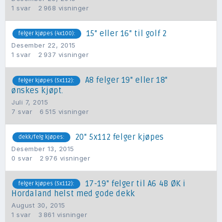
1
svar
2 968
visninger
15" eller 16" til golf 2
felger kjøpes (4x100):
Desember 22, 2015
1
svar
2 937
visninger
A8 felger 19" eller 18"
felger kjøpes (5x112):
ønskes kjøpt.
Juli 7, 2015
7
svar
6 515
visninger
20" 5x112 felger kjøpes
dekk/felg kjøpes:
Desember 13, 2015
0
svar
2 976
visninger
17-19" felger til A6 4B ØK i
felger kjøpes (5x112):
Hordaland helst med gode dekk
August 30, 2015
1
svar
3 861
visninger