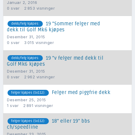
Januar 2, 2016
0
svar
2 853
visninger
19 "Sommer felger med
dekk/felg kjøpes:
dekk til Golf Mk6 kjøpes
Desember 31, 2015
0
svar
3 015
visninger
19 "v felger med dekk til
dekk/felg kjøpes:
Golf Mk6 kjøpes
Desember 31, 2015
0
svar
2 962
visninger
Felger med piggfrie dekk
felger kjøpes (5x112):
Desember 25, 2015
1
svar
2 891
visninger
18" eller 19" bbs
felger kjøpes (5x112):
ch/speedline
Desember 23, 2015