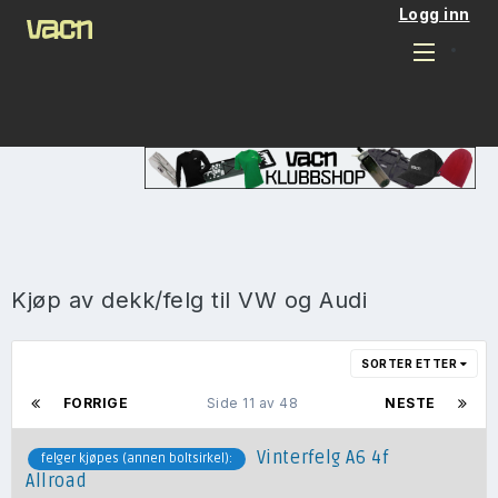
Logg inn
Kjøp av dekk/felg til VW og Audi
SORTER ETTER
FORRIGE
Side 11 av 48
NESTE
Vinterfelg A6 4f
felger kjøpes (annen boltsirkel):
Allroad