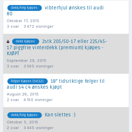
vibterhjul ønskes til audi
dekk/felg kjøpes:
80
Oktober 17, 2015
3
svar
3 472
visninger
2stk 205/50-17 eller 225/45-
dekk kjøpes:
17 piggfrie vinterdekk (premium) kjøpes -
KJØPT
September 29, 2015
3
svar
3 565
visninger
18" tidsriktige felger til
felger kjøpes (5x112):
audi s4 c4 ønskes kjøpt
August 26, 2015
2
svar
4 150
visninger
Kan slettes :)
dekk/felg kjøpes:
Oktober 5, 2015
2
svar
3 445
visninger