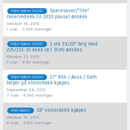
Spacesaver/"lite"
felger kjøpes (5x112):
reservedekk til 2010 passat ønskes
Oktober 19, 2015
1
svar
3 334
visninger
1 stk 19/20" felg med
felger kjøpes (5x112):
225/235-35 dekk (e.l. Dim) ønskes
Oktober 21, 2015
1
svar
4 101
visninger
17" RS4 / Avus / Oem
felger kjøpes (5x112):
felger på vinterdekk kjøpes
September 29, 2015
7
svar
4 245
visninger
19" vinterdekk kjøpes
dekk kjøpes:
Oktober 19, 2015
0
svar
3 100
visninger