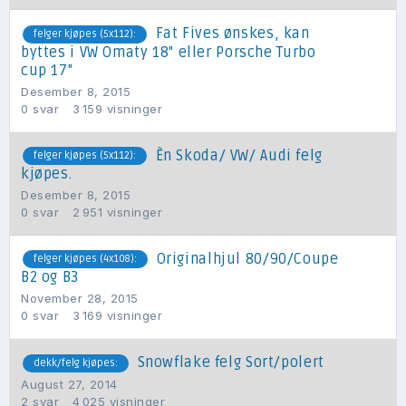
Fat Fives ønskes, kan
felger kjøpes (5x112):
byttes i VW Omaty 18" eller Porsche Turbo
cup 17"
Desember 8, 2015
0
svar
3 159
visninger
Èn Skoda/ VW/ Audi felg
felger kjøpes (5x112):
kjøpes.
Desember 8, 2015
0
svar
2 951
visninger
Originalhjul 80/90/Coupe
felger kjøpes (4x108):
B2 og B3
November 28, 2015
0
svar
3 169
visninger
Snowflake felg Sort/polert
dekk/felg kjøpes:
August 27, 2014
2
svar
4 025
visninger