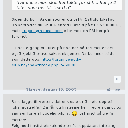
hvem ere man skal kontakte for slikt.. har jo 2
biler som bør bli "merka"
Siden du bor i Askim sogner du vel til Østfold lokallag.
Da kontakter du Knut-Richard Sjøvold på tlf. 95 90 88 16,
mail:
krspost@hotmail.com
eller med en PM her på
forumet.
Til neste gang du lurer på noe her på forumet er det
også kjekt å bruke søkefunksjonen. Da kommer tråder
som dette opp:
http://forum.vwaudi-
club.no/showthread.php?t=50838
0
Skrevet
Januar 19, 2009
#6
Bare legge til Morten, det enkleste er å møte opp på
lokallagstreffa:) Da får du klistremerker med en gang, og
sjanser for en hyggelig bilprat
vell møtt på treffa
morten!
Følg med i aktivitetskalenderen for oppdatert info ang