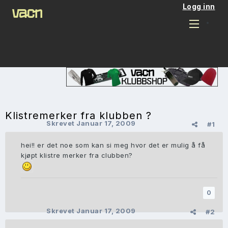
Logg inn
Klistremerker fra klubben ?
Skrevet
Januar 17, 2009
#1
hei!! er det noe som kan si meg hvor det er mulig å få
kjøpt klistre merker fra clubben?
0
Skrevet
Januar 17, 2009
#2