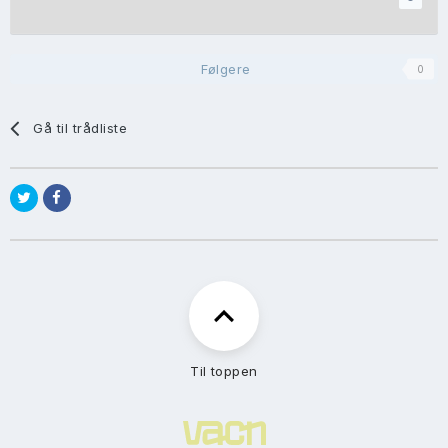
Følgere
0
Gå til trådliste
Til toppen