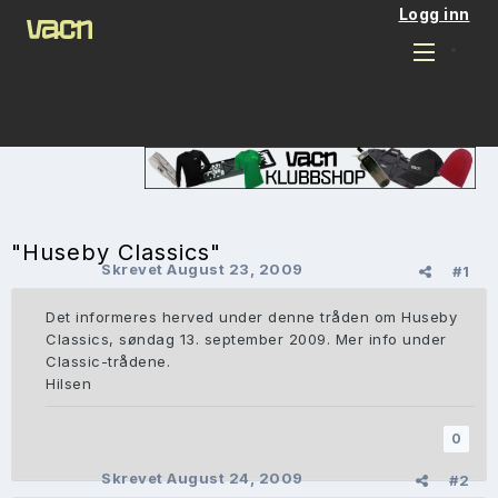
Logg inn
"Huseby Classics"
Skrevet
August 23, 2009
#1
Det informeres herved under denne tråden om Huseby
Classics, søndag 13. september 2009. Mer info under
Classic-trådene.
Hilsen
0
Skrevet
August 24, 2009
#2