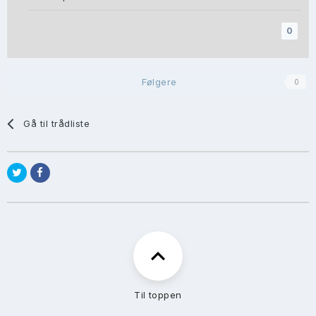
0
Følgere
0
Gå til trådliste
Til toppen