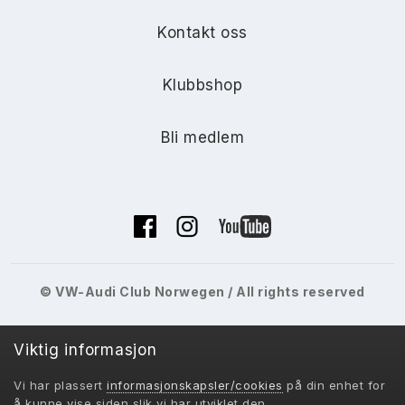
Kontakt oss
Klubbshop
Bli medlem
© VW-Audi Club Norwegen / All rights reserved
Viktig informasjon
Vi har plassert
informasjonskapsler/cookies
på din enhet for
VACN 2018-
å kunne vise siden slik vi har utviklet den.