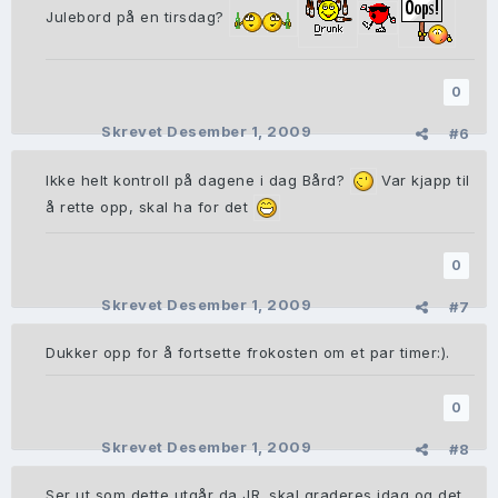
Julebord på en tirsdag?
0
Skrevet
Desember 1, 2009
#6
Ikke helt kontroll på dagene i dag Bård?
Var kjapp til
å rette opp, skal ha for det
0
Skrevet
Desember 1, 2009
#7
Dukker opp for å fortsette frokosten om et par timer:).
0
Skrevet
Desember 1, 2009
#8
Ser ut som dette utgår da JR. skal graderes idag og det