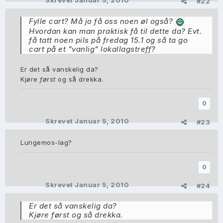
Skrevet
Januar 5, 2010
#22
Fylle cart? Må jo få oss noen øl også?
Hvordan kan man praktisk få til dette da? Evt.
få tatt noen pils på fredag 15.1 og så ta go
cart på et "vanlig" lokallagstreff?
Er det så vanskelig da?
Kjøre
først
og så drekka.
0
Skrevet
Januar 5, 2010
#23
Lungemos-lag?
0
Skrevet
Januar 5, 2010
#24
Er det så vanskelig da?
Kjøre
først
og så drekka.