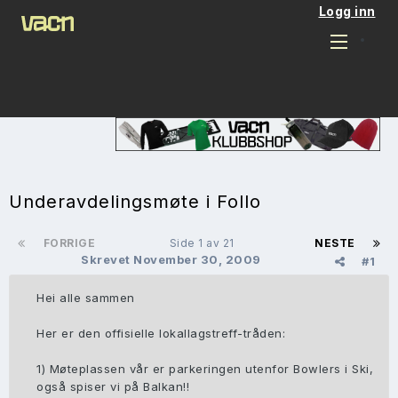
Logg inn
Underavdelingsmøte i Follo
FORRIGE
Side 1 av 21
NESTE
Skrevet
November 30, 2009
#1
Hei alle sammen
Her er den offisielle lokallagstreff-tråden:
1) Møteplassen vår er parkeringen utenfor Bowlers i Ski,
også spiser vi på Balkan!!