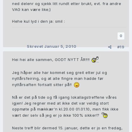
ned delenr og sjekk litt rundt etter brukt, evt. fra andre
VAG kan være like;)
Hehe kul lyd i den ja: smil :
0
Skrevet
Januar 5, 2010
#19
Hei hei alle sammen, GODT NYTT ÅR!!!!
Jeg håper alle har kommet seg greit etter jul og
nyttårsfeiring, og at alle fingre man hadde før
nyttårsaften fortsatt sitter på!!
Nå er det på tide og få igang lokallagstreffene våres
igjen! Jeg regner med at ikke det var veldig stort
oppmøte på mækkær'n kl.20.00 01.01.10, men fikk ikke
vært der selv så jeg er jo ikke 100% sikker!?
Neste treff blir dermed 15. januar, dette er jo en fredag,