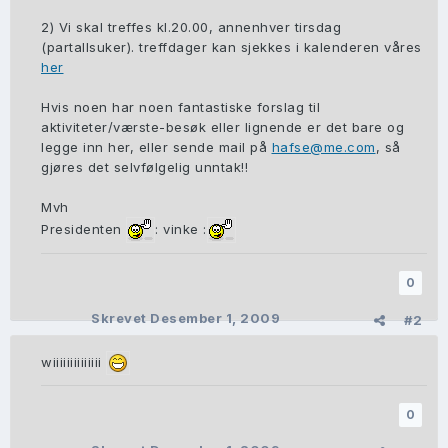
2) Vi skal treffes kl.20.00, annenhver tirsdag
(partallsuker). treffdager kan sjekkes i kalenderen våres
her
Hvis noen har noen fantastiske forslag til
aktiviteter/værste-besøk eller lignende er det bare og
legge inn her, eller sende mail på
hafse@me.com
, så
gjøres det selvfølgelig unntak!!
Mvh
Presidenten
: vinke :
0
Skrevet
Desember 1, 2009
#2
wiiiiiiiiiiiiii
0