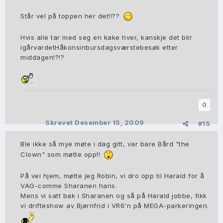
Står vel på toppen her det!!??
Hvis alle tar med seg en kake hver, kanskje det blir
igårvardetHåkonsinbursdagsværstebesøk etter
middagen!?!?
0
Skrevet
Desember 15, 2009
#15
Ble ikke så mye møte i dag gitt, var bare Bård "the
Clown" som møtte opp!!
På vei hjem, møtte jeg Robin, vi dro opp til Harald for å
VAG-comme Sharanen hans.
Mens vi satt bak i Sharanen og så på Harald jobbe, fikk
vi drifteshow av Bjørnfrid i VR6'n på MEGA-parkeringen.