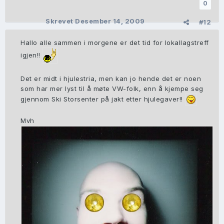
0
Skrevet
Desember 14, 2009
#12
Hallo alle sammen i morgene er det tid for lokallagstreff
igjen!!
Det er midt i hjulestria, men kan jo hende det er noen
som har mer lyst til å møte VW-folk, enn å kjempe seg
gjennom Ski Storsenter på jakt etter hjulegaver!!
Mvh