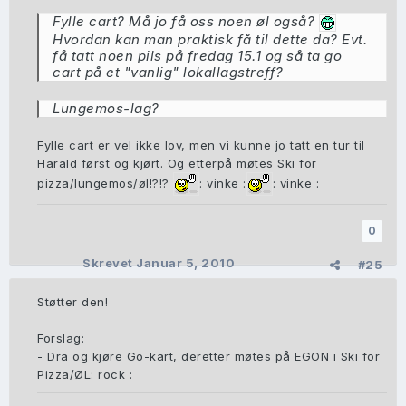
Fylle cart? Må jo få oss noen øl også?
Hvordan kan man praktisk få til dette da? Evt.
få tatt noen pils på fredag 15.1 og så ta go
cart på et "vanlig" lokallagstreff?
Lungemos-lag?
Fylle cart er vel ikke lov, men vi kunne jo tatt en tur til
Harald først og kjørt. Og etterpå møtes Ski for
pizza/lungemos/øl!?!?
: vinke :
: vinke :
0
Skrevet
Januar 5, 2010
#25
Støtter den!
Forslag:
- Dra og kjøre Go-kart, deretter møtes på EGON i Ski for
Pizza/ØL: rock :