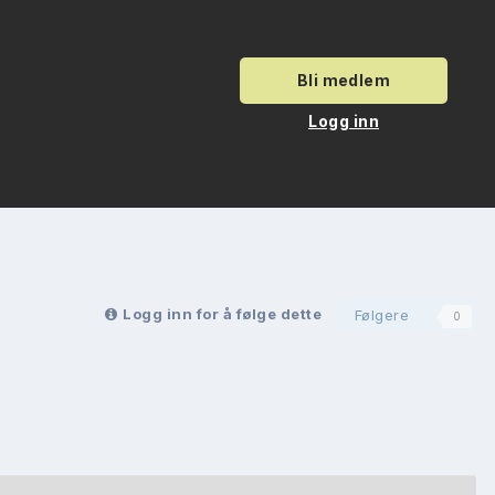
Bli medlem
Logg inn
Logg inn for å følge dette
Følgere
0