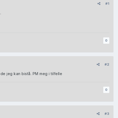
#1
.
0
#2
e jeg kan bistå. PM meg i tilfelle
0
#3