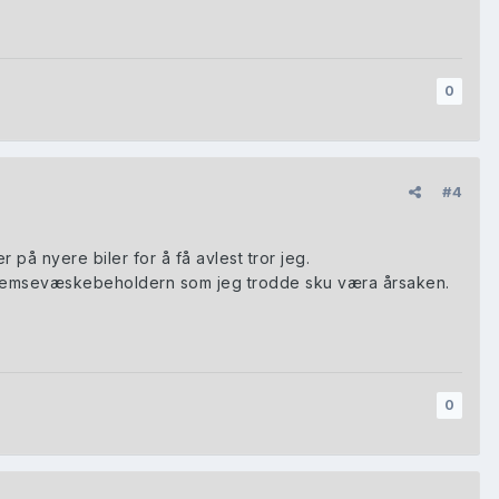
0
#4
å nyere biler for å få avlest tror jeg.
 i bremsevæskebeholdern som jeg trodde sku væra årsaken.
0