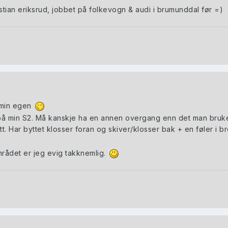
stian eriksrud, jobbet på folkevogn & audi i brumunddal før =)
e min egen
å min S2. Må kanskje ha en annen overgang enn det man bruker p
sett. Har byttet klosser foran og skiver/klosser bak + en føler
ådet er jeg evig takknemlig.