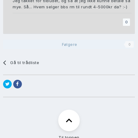
Jeg takket for tilbudet, og sa at jeg ikke kunne betale så
mye. Så... Hvem selger bbs rm til rundt 4-5000kr da? :-)
0
Følgere
0
Gå til trådliste
Til toppen