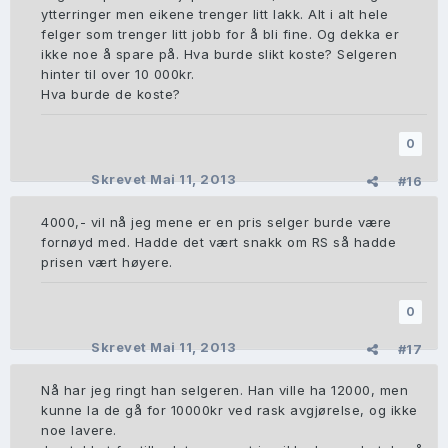
ytterringer men eikene trenger litt lakk. Alt i alt hele
felger som trenger litt jobb for å bli fine. Og dekka er
ikke noe å spare på. Hva burde slikt koste? Selgeren
hinter til over 10 000kr.
Hva burde de koste?
0
Skrevet
Mai 11, 2013
#16
4000,- vil nå jeg mene er en pris selger burde være
fornøyd med. Hadde det vært snakk om RS så hadde
prisen vært høyere.
0
Skrevet
Mai 11, 2013
#17
Nå har jeg ringt han selgeren. Han ville ha 12000, men
kunne la de gå for 10000kr ved rask avgjørelse, og ikke
noe lavere.