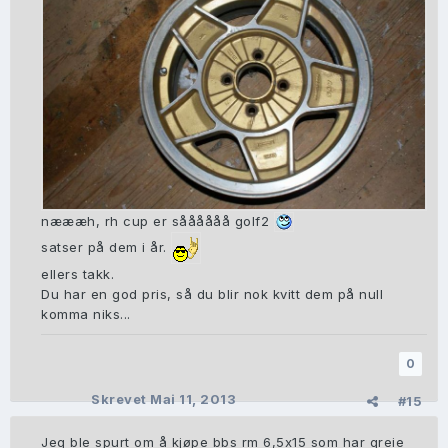
næææh, rh cup er såååååå golf2
satser på dem i år.
ellers takk.
Du har en god pris, så du blir nok kvitt dem på null
komma niks...
0
Skrevet
Mai 11, 2013
#15
Jeg ble spurt om å kjøpe bbs rm 6,5x15 som har greie