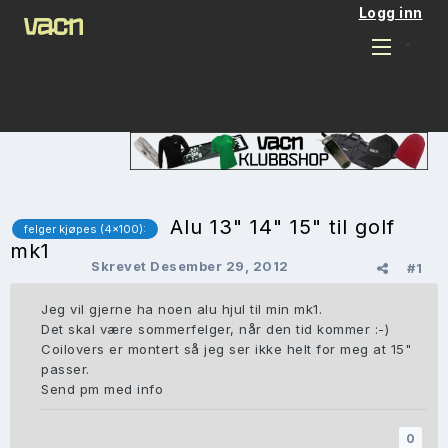
Logg inn
Alu 13" 14" 15" til golf
felger kjøpes (4x100):
mk1
Skrevet
Desember 29, 2012
#1
Jeg vil gjerne ha noen alu hjul til min mk1.
Det skal være sommerfelger, når den tid kommer :-)
Coilovers er montert så jeg ser ikke helt for meg at 15"
passer.
Send pm med info
0