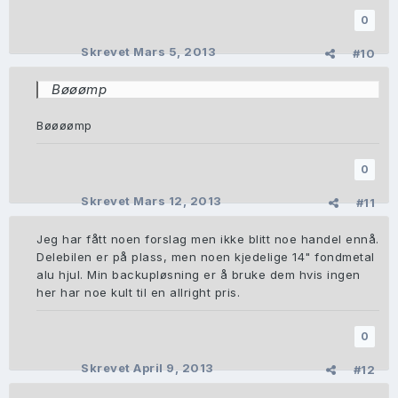
0
Skrevet
Mars 5, 2013
#10
Bøøømp
Bøøøømp
0
Skrevet
Mars 12, 2013
#11
Jeg har fått noen forslag men ikke blitt noe handel ennå.
Delebilen er på plass, men noen kjedelige 14" fondmetal
alu hjul. Min backupløsning er å bruke dem hvis ingen
her har noe kult til en allright pris.
0
Skrevet
April 9, 2013
#12