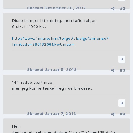
Skrevet
Desember 30, 2012
#2
Disse trenger litt shining, men tøffe felger.
6 stk. til 1000 kr...
http://www.finn.no/finn/torget/tilsalgs/annonse?
finnkode=39016206&kwUnica=
0
Skrevet
Januar 5, 2013
#3
14" hadde vært nice.
men jeg kunne tenke meg noe bredere...
0
Skrevet
Januar 7, 2013
#4
Hei.
Jeg har ett sett med Aluline Cup 7*15" med 185/45-