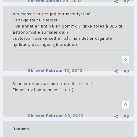
Skrevet
Januar 26, 2013
#7
Ats classic er det jeg har mest lyst på...
Kanskje rsl cult felger...
Hva annet er fint på en golf mk1? (ikke foreslå BBS til
astronomiske summer da:))
Justerbart senke sett er på, men det er orginale
hjulbuer, dvs ingen gti breddere.
0
Skrevet
Februar 12, 2013
#8
Sommeren er nærmere enn dere tror!!!
Einser'n vil ha sommer sko :-)
0
Skrevet
Februar 28, 2013
#9
Bøøømp