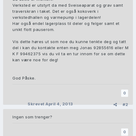
Verksted er utstyrt da med Sveiseaparat og grav samt
traverskran i taket. Det er også kokoverk i
verkstedhallen og varmepump i lagerdelen!
Har også endel lagerplass til deler og felger samt et
unikt flott pauserom.
Vis dette høres ut som noe du kunne tenkte deg og tatt
del i kan du kontakte enten meg Jonas 92855616 eller M
K F 99462375 vis du vil ta en tur innom for se om dette
kan være noe for deg!
God Påske.
0
Skrevet
April 4, 2013
#2
Ingen som trenger?
0