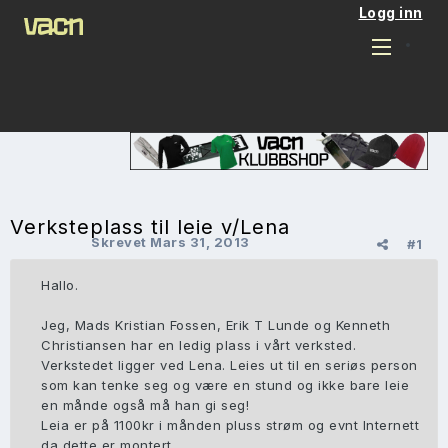
Logg inn
Verksteplass til leie v/Lena
Skrevet
Mars 31, 2013
#1
Hallo.
Jeg, Mads Kristian Fossen, Erik T Lunde og Kenneth
Christiansen har en ledig plass i vårt verksted.
Verkstedet ligger ved Lena. Leies ut til en seriøs person
som kan tenke seg og være en stund og ikke bare leie
en månde også må han gi seg!
Leia er på 1100kr i månden pluss strøm og evnt Internett
da dette er montert.