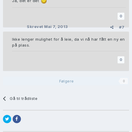
Ja, det er det
0
Skrevet
Mai 7, 2013
#7
Ikke lenger mulighet for å leie, da vi nå har fått en ny en
på plass.
0
Følgere
0
Gå til trådliste