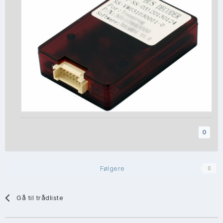
0
Følgere
0
Gå til trådliste