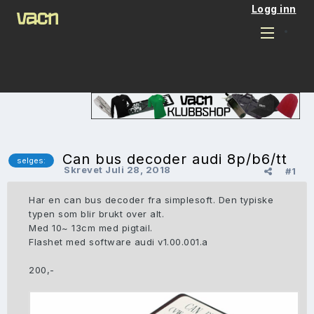
Logg inn
Can bus decoder audi 8p/b6/tt
selges:
Skrevet
Juli 28, 2018
#1
Har en can bus decoder fra simplesoft. Den typiske
typen som blir brukt over alt.
Med 10~ 13cm med pigtail.
Flashet med software audi v1.00.001.a
200,-