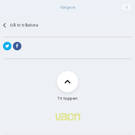
Følgere
0
Gå til trådliste
Til toppen