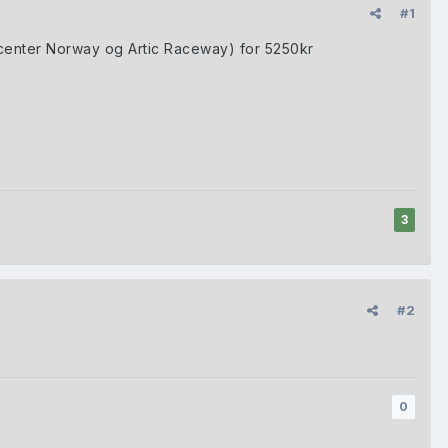
#1
center Norway og Artic Raceway) for 5250kr
3
#2
0