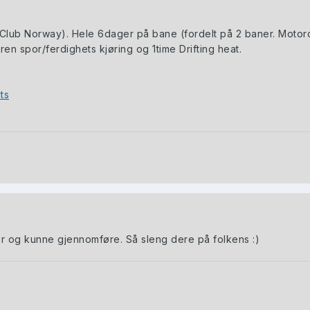
lub Norway). Hele 6dager på bane (fordelt på 2 baner. Motor
 ren spor/ferdighets kjøring og 1time Drifting heat.
ts
or og kunne gjennomføre. Så sleng dere på folkens
:)