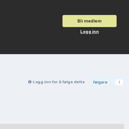
Bli medlem
Logg inn
Logg inn for å følge dette
Følgere
1