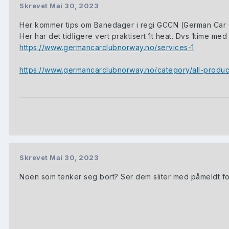
Skrevet
Mai 30, 2023
Her kommer tips om Banedager i regi GCCN (German Car C
Her har det tidligere vert praktisert 1t heat. Dvs 1time med
https://www.germancarclubnorway.no/services-1
https://www.germancarclubnorway.no/category/all-produc
Skrevet
Mai 30, 2023
Noen som tenker seg bort? Ser dem sliter med påmeldt f