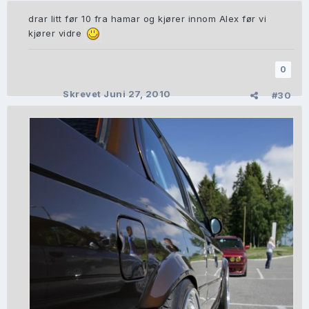
drar litt før 10 fra hamar og kjører innom Alex før vi
kjører vidre
0
Skrevet
Juni 27, 2010
#30