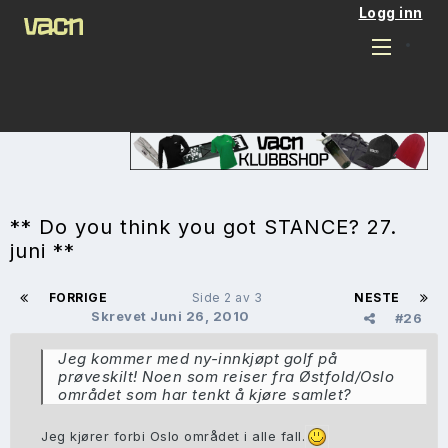
Logg inn
** Do you think you got STANCE? 27.
juni **
FORRIGE
Side 2 av 3
NESTE
Skrevet
Juni 26, 2010
#26
Jeg kommer med ny-innkjøpt golf på
prøveskilt! Noen som reiser fra Østfold/Oslo
området som har tenkt å kjøre samlet?
Jeg kjører forbi Oslo området i alle fall.