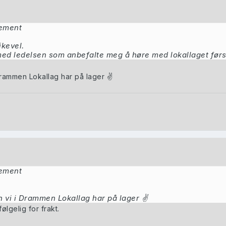
nement
ikevel.
e med ledelsen som anbefalte meg å høre med lokallaget fø
 Drammen Lokallag har på lager
✌️
nement
en vi i Drammen Lokallag har på lager
✌️
følgelig for frakt.