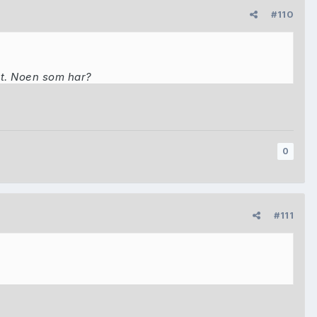
#110
rst. Noen som har?
0
#111