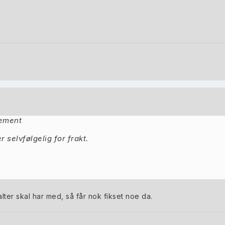
nement
er selvfølgelig for frakt.
ter skal har med, så får nok fikset noe da.