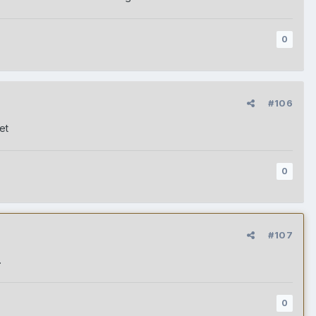
0
#106
et
0
#107
.
0