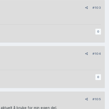
#103
0
#104
0
#105
 aktuelt å bruke for min egen del.