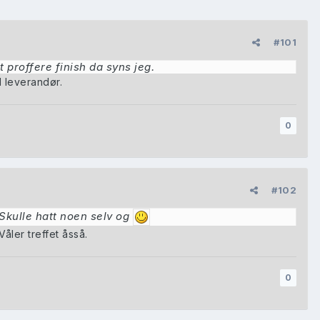
#101
t proffere finish da syns jeg.
d leverandør.
0
#102
Skulle hatt noen selv og
åler treffet åsså.
0