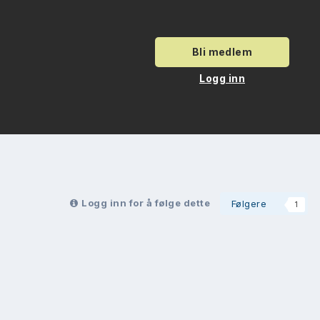
Bli medlem
Logg inn
Logg inn for å følge dette
Følgere
1