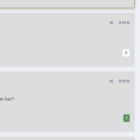
#108
0
#109
om har?
1