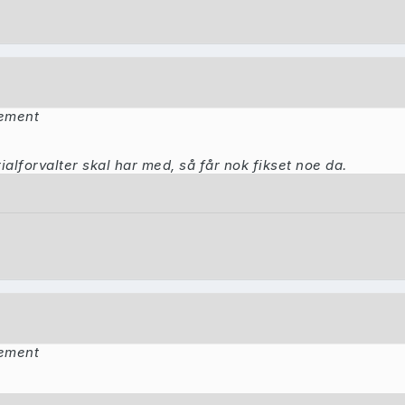
nement
lforvalter skal har med, så får nok fikset noe da.
nement