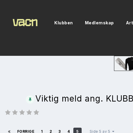
Klubben
Medlemskap
Art
Viktig meld ang. KLUB
FORRIGE
1
2
3
4
5
Side 5 av 5