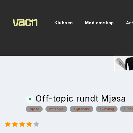
Klubben
Medlemskap
Art
Off-topic rundt Mjøsa
mjøsa
off-topic
skjitsnakk
skravling
super