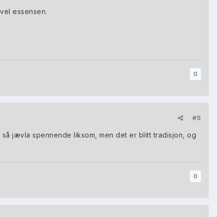
 vel essensen.
0
#5
 så jævla spennende liksom, men det er blitt tradisjon, og
0