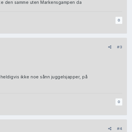
m ikke den samme uten Markensgampen da
0
#3
heldigvis ikke noe sånn juggelsjapper, på
0
#4