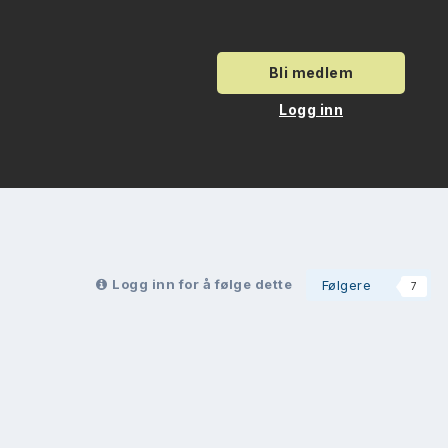
Bli medlem
Logg inn
Logg inn for å følge dette
Følgere
7