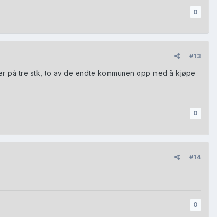
0
#13
nder på tre stk, to av de endte kommunen opp med å kjøpe
0
#14
0