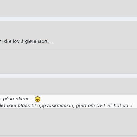
ikke lov å gjøre stort.....
m på knokene..
 det ikke plass til oppvaskmaskin, gjett om DET er hat da..!