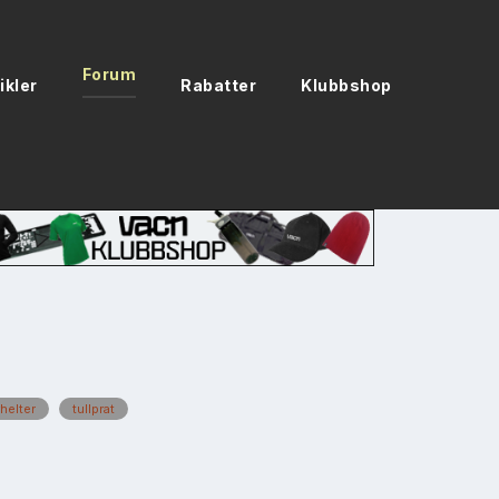
Forum
ikler
Rabatter
Klubbshop
helter
tullprat