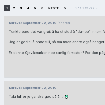
1
2
3
4
5
6
NESTE
Side 1 av 722
Skrevet
September 22, 2010
(endret)
Tenkte bare det var greit å ha et sted å "dumpe" innom for 
Jeg er god til å prate tull, så om noen andre også henger 
Er denne Gjøvikmarken noe særlig forresten? For den påg
Skrevet
September 22, 2010
Tala tull er je ganske god på å ...