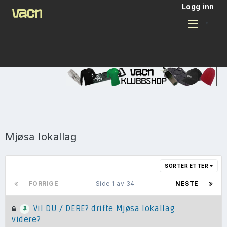
Logg inn
Mjøsa lokallag
SORTER ETTER
FORRIGE
Side 1 av 34
NESTE
Vil DU / DERE? drifte Mjøsa lokallag
videre?