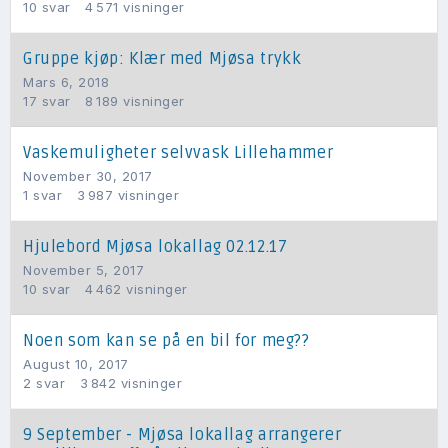
10
svar
4 571
visninger
Gruppe kjøp: Klær med Mjøsa trykk
Mars 6, 2018
17
svar
8 189
visninger
Vaskemuligheter selvvask Lillehammer
November 30, 2017
1
svar
3 987
visninger
Hjulebord Mjøsa lokallag 02.12.17
November 5, 2017
10
svar
4 462
visninger
Noen som kan se på en bil for meg??
August 10, 2017
2
svar
3 842
visninger
9 September - Mjøsa lokallag arrangerer