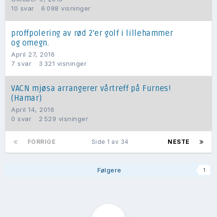
10
svar
6 098
visninger
proffpolering av rød 2'er golf i lillehammer
og omegn.
April 27, 2016
7
svar
3 321
visninger
VACN mjøsa arrangerer vårtreff på Furnes!
(Hamar)
April 14, 2016
0
svar
2 529
visninger
FORRIGE
Side 1 av 34
NESTE
Følgere
1