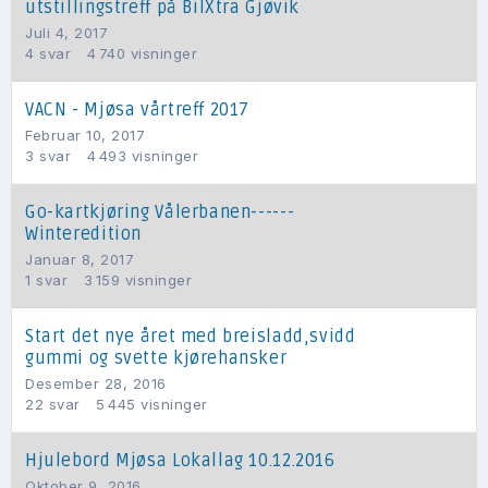
utstillingstreff på BilXtra Gjøvik
Juli 4, 2017
4
svar
4 740
visninger
VACN - Mjøsa vårtreff 2017
Februar 10, 2017
3
svar
4 493
visninger
Go-kartkjøring Vålerbanen------
Winteredition
Januar 8, 2017
1
svar
3 159
visninger
Start det nye året med breisladd,svidd
gummi og svette kjørehansker
Desember 28, 2016
22
svar
5 445
visninger
Hjulebord Mjøsa Lokallag 10.12.2016
Oktober 9, 2016