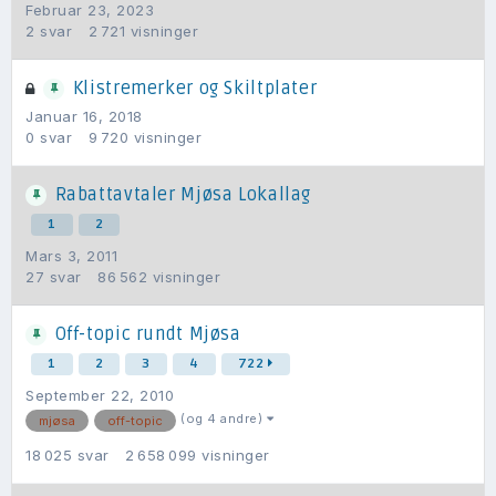
Februar 23, 2023
2
svar
2 721
visninger
Klistremerker og Skiltplater
Januar 16, 2018
0
svar
9 720
visninger
Rabattavtaler Mjøsa Lokallag
1
2
Mars 3, 2011
27
svar
86 562
visninger
Off-topic rundt Mjøsa
1
2
3
4
722
September 22, 2010
(og 4 andre)
mjøsa
off-topic
18 025
svar
2 658 099
visninger